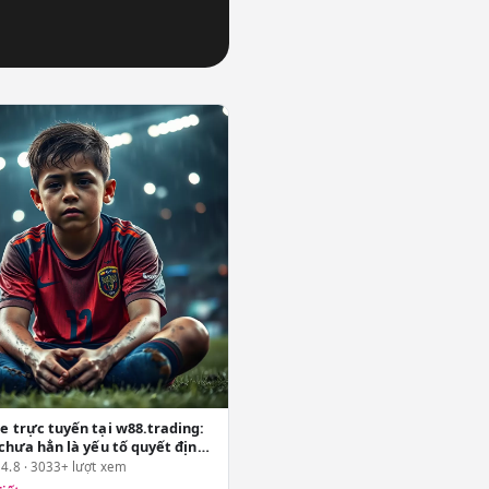
 trực tuyến tại w88.trading:
chưa hẳn là yếu tố quyết định
bỏ qua các bước kiểm tra
★
4.8 · 3033+ lượt xem