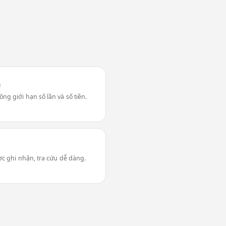
n
ng giới hạn số lần và số tiền.
ợc ghi nhận, tra cứu dễ dàng.