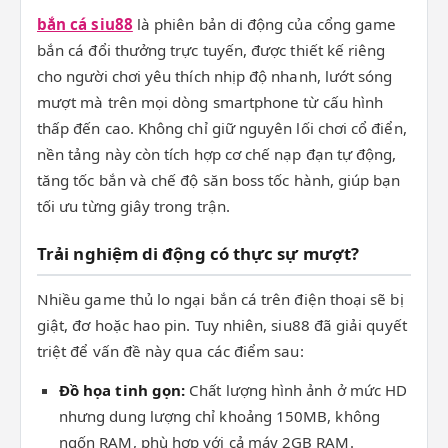
bắn cá siu88
là phiên bản di động của cổng game
bắn cá đổi thưởng trực tuyến, được thiết kế riêng
cho người chơi yêu thích nhịp độ nhanh, lướt sóng
mượt mà trên mọi dòng smartphone từ cấu hình
thấp đến cao. Không chỉ giữ nguyên lối chơi cổ điển,
nền tảng này còn tích hợp cơ chế nạp đạn tự động,
tăng tốc bắn và chế độ săn boss tốc hành, giúp bạn
tối ưu từng giây trong trận.
Trải nghiệm di động có thực sự mượt?
Nhiều game thủ lo ngại bắn cá trên điện thoại sẽ bị
giật, đơ hoặc hao pin. Tuy nhiên, siu88 đã giải quyết
triệt để vấn đề này qua các điểm sau:
Đồ họa tinh gọn:
Chất lượng hình ảnh ở mức HD
nhưng dung lượng chỉ khoảng 150MB, không
ngốn RAM, phù hợp với cả máy 2GB RAM.