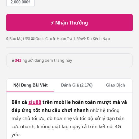
2.000.000₫
⚡ Nhận Thưởng
🔒 Bảo Mật SSL
🎰 Odds Cao
🔄 Hoàn Trả 1.5%
💳 Đa Kênh Nạp
🔥
343
người đang xem trang này
Nội Dung Bài Viết
Đánh Giá (2,176)
Giao Dịch
Bắn cá
siu88
trên mobile hoàn toàn mượt mà và
đáp ứng tốt nhu cầu chơi nhanh
nhờ hệ thống
máy chủ tối ưu, đồ họa nhẹ và tốc độ xử lý đạn bắn
cực nhanh, không giật lag ngay cả trên kết nối 4G
yếu.