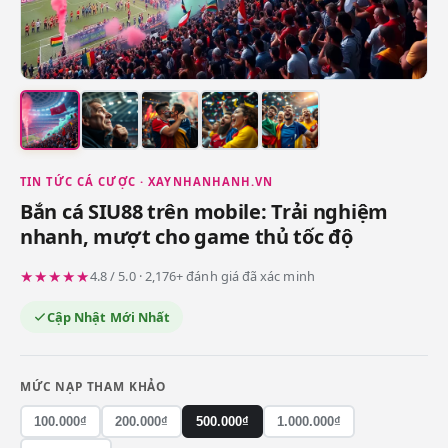
TIN TỨC CÁ CƯỢC · XAYNHANHANH.VN
Bắn cá SIU88 trên mobile: Trải nghiệm
nhanh, mượt cho game thủ tốc độ
★★★★★
4.8 / 5.0 · 2,176+ đánh giá đã xác minh
Cập Nhật Mới Nhất
MỨC NẠP THAM KHẢO
100.000₫
200.000₫
500.000₫
1.000.000₫