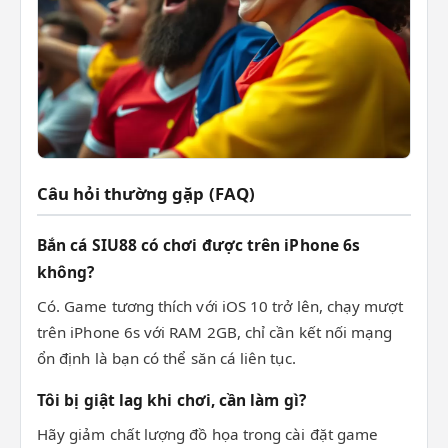
Câu hỏi thường gặp (FAQ)
Bắn cá SIU88 có chơi được trên iPhone 6s
không?
Có. Game tương thích với iOS 10 trở lên, chạy mượt
trên iPhone 6s với RAM 2GB, chỉ cần kết nối mạng
ổn định là bạn có thể săn cá liên tục.
Tôi bị giật lag khi chơi, cần làm gì?
Hãy giảm chất lượng đồ họa trong cài đặt game