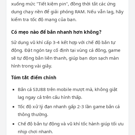
xuống mức "Tiết kiệm pin", đồng thời tắt các ứng
dụng chạy nền để giải phóng RAM. Nếu vẫn lag, hãy
kiểm tra tốc độ mạng của bạn.
Có mẹo nào để bắn nhanh hơn không?
Sử dụng vũ khí cấp 3-4 kết hợp với chế độ bắn tự
động. Đặt ngón tay cố định tại vùng cá đông, game
sẽ tự động bắn liên thanh, giúp bạn dọn sạch màn
hình trong vài giây.
Tóm tắt điểm chính
Bắn cá SIU88 trên mobile mượt mà, không giật
lag ngay cả trên cấu hình thấp.
Tốc độ xử lý đạn nhanh gấp 2-3 lần game bắn cá
thông thường.
Chế độ bắn tự động và vũ khí tốc hành giúp tối ưu
nhịp chơi nhanh.