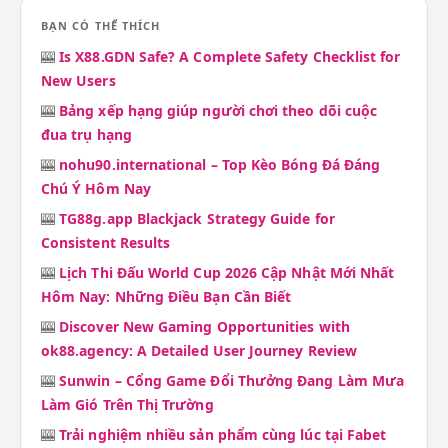
BẠN CÓ THỂ THÍCH
🎰
Is X88.GDN Safe? A Complete Safety Checklist for
New Users
🎰
Bảng xếp hạng giúp người chơi theo dõi cuộc
đua trụ hạng
🎰
nohu90.international – Top Kèo Bóng Đá Đáng
Chú Ý Hôm Nay
🎰
TG88g.app Blackjack Strategy Guide for
Consistent Results
🎰
Lịch Thi Đấu World Cup 2026 Cập Nhật Mới Nhất
Hôm Nay: Những Điều Bạn Cần Biết
🎰
Discover New Gaming Opportunities with
ok88.agency: A Detailed User Journey Review
🎰
Sunwin – Cổng Game Đổi Thưởng Đang Làm Mưa
Làm Gió Trên Thị Trường
🎰
Trải nghiệm nhiều sản phẩm cùng lúc tại Fabet