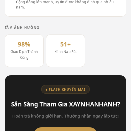
Cộng đồng lớn mạnh, uy tín được khẳng định qua nhiều
năm.
TẦM ẢNH HƯỞNG
98%
51+
Giao Dịch Thành
Kênh Nạp Rút
Công
♠ FLASH KHUYẾN MÃI
Sẵn Sàng Tham Gia XAYNHANHANH?
Hoàn trả không giới hạn. Thưởng nhận ngay lập tức!