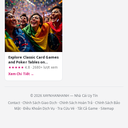
Explore Classic Card Games
and Poker Tables on
sc88.day: A Risk-Advisor's
★★★★★
4.8 · 2680+ lượt xem
Review
Xem Chi Tiết →
© 2026 XAYNHANHANH — Nhà Cái Uy Tín
Contact
·
Chính Sách Giao Dịch
·
Chính Sách Hoàn Trả
·
Chính Sách Bảo
Mật
·
Điều Khoản Dịch Vụ
·
Tra Cứu Vé
·
Tất Cả Game
·
Sitemap