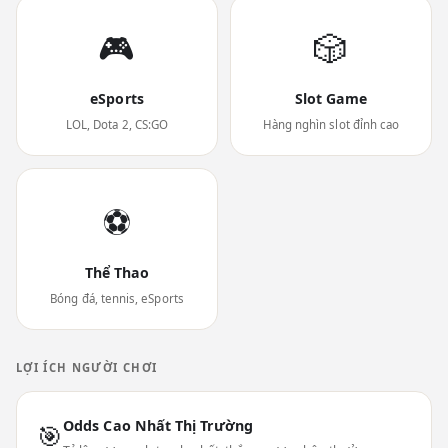
🎮
🎲
eSports
Slot Game
LOL, Dota 2, CS:GO
Hàng nghìn slot đỉnh cao
⚽
Thể Thao
Bóng đá, tennis, eSports
LỢI ÍCH NGƯỜI CHƠI
Odds Cao Nhất Thị Trường
🎯