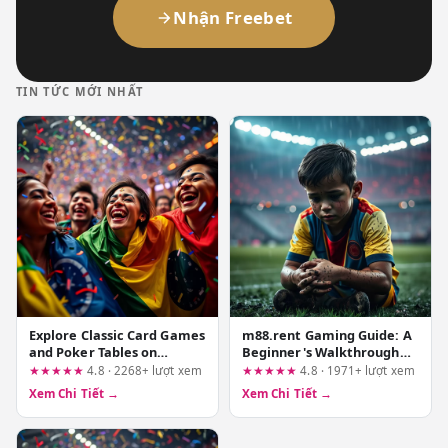
Nhận Freebet
TIN TỨC MỚI NHẤT
Explore Classic Card Games
m88.rent Gaming Guide: A
and Poker Tables on
Beginner's Walkthrough
sc88.day: A Risk-Advisor's
for Casino, Sportsbook,
★★★★★
4.8 · 2268+ lượt xem
★★★★★
4.8 · 1971+ lượt xem
Review
Poker, Lottery, and Fish
Xem Chi Tiết →
Xem Chi Tiết →
Shooting