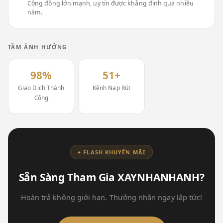
Cộng đồng lớn mạnh, uy tín được khẳng định qua nhiều
năm.
TẦM ẢNH HƯỞNG
98%
51+
Giao Dịch Thành
Kênh Nạp Rút
Công
♠ FLASH KHUYẾN MÃI
Sẵn Sàng Tham Gia XAYNHANHANH?
Hoàn trả không giới hạn. Thưởng nhận ngay lập tức!