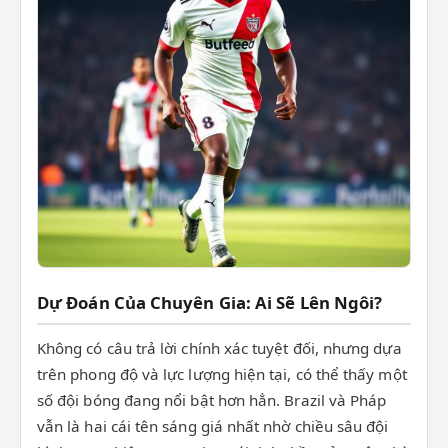
Dự Đoán Của Chuyên Gia: Ai Sẽ Lên Ngôi?
Không có câu trả lời chính xác tuyệt đối, nhưng dựa
trên phong độ và lực lượng hiện tại, có thể thấy một
số đội bóng đang nổi bật hơn hẳn. Brazil và Pháp
vẫn là hai cái tên sáng giá nhất nhờ chiều sâu đội