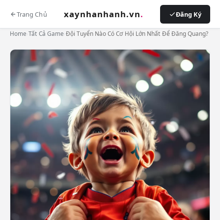
xaynhanhanh.vn
.
Trang Chủ
Đăng Ký
Home
›
Tất Cả Game
›
Đội Tuyển Nào Có Cơ Hội Lớn Nhất Để Đăng Quang?