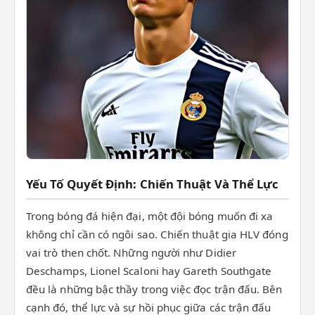
Yếu Tố Quyết Định: Chiến Thuật Và Thể Lực
Trong bóng đá hiện đại, một đội bóng muốn đi xa
không chỉ cần có ngôi sao. Chiến thuật gia HLV đóng
vai trò then chốt. Những người như Didier
Deschamps, Lionel Scaloni hay Gareth Southgate
đều là những bậc thầy trong việc đọc trận đấu. Bên
cạnh đó, thể lực và sự hồi phục giữa các trận đấu