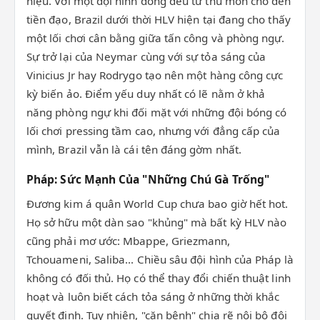
hiệu. Với một đội hình đồng đều từ thủ môn cho đến
tiền đạo, Brazil dưới thời HLV hiện tại đang cho thấy
một lối chơi cân bằng giữa tấn công và phòng ngự.
Sự trở lại của Neymar cùng với sự tỏa sáng của
Vinicius Jr hay Rodrygo tạo nên một hàng công cực
kỳ biến ảo. Điểm yếu duy nhất có lẽ nằm ở khả
năng phòng ngự khi đối mặt với những đội bóng có
lối chơi pressing tầm cao, nhưng với đẳng cấp của
mình, Brazil vẫn là cái tên đáng gờm nhất.
Pháp: Sức Mạnh Của "Những Chú Gà Trống"
Đương kim á quân World Cup chưa bao giờ hết hot.
Họ sở hữu một dàn sao "khủng" mà bất kỳ HLV nào
cũng phải mơ ước: Mbappe, Griezmann,
Tchouameni, Saliba... Chiều sâu đội hình của Pháp là
không có đối thủ. Họ có thể thay đổi chiến thuật linh
hoạt và luôn biết cách tỏa sáng ở những thời khắc
quyết định. Tuy nhiên, "căn bệnh" chia rẽ nội bộ đôi