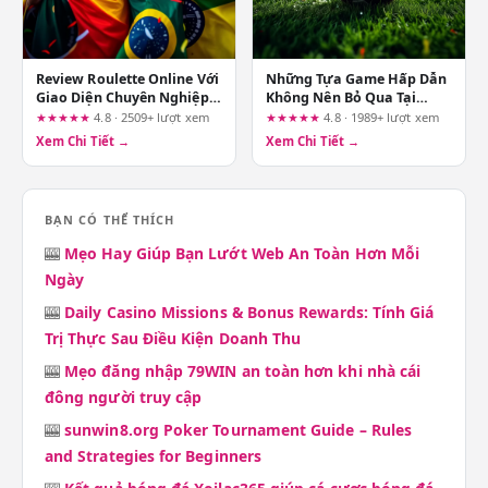
Review Roulette Online Với
Những Tựa Game Hấp Dẫn
Giao Diện Chuyên Nghiệp:
Không Nên Bỏ Qua Tại
Mổ Xẻ Những Tuyên Bố
sunwin808.com
★★★★★
4.8 · 2509+ lượt xem
★★★★★
4.8 · 1989+ lượt xem
Quảng Cáo Tại UY8888
Xem Chi Tiết →
Xem Chi Tiết →
BẠN CÓ THỂ THÍCH
🎰
Mẹo Hay Giúp Bạn Lướt Web An Toàn Hơn Mỗi
Ngày
🎰
Daily Casino Missions & Bonus Rewards: Tính Giá
Trị Thực Sau Điều Kiện Doanh Thu
🎰
Mẹo đăng nhập 79WIN an toàn hơn khi nhà cái
đông người truy cập
🎰
sunwin8.org Poker Tournament Guide – Rules
and Strategies for Beginners