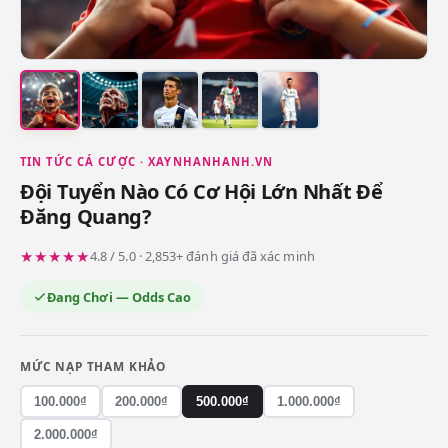
TIN TỨC CÁ CƯỢC · XAYNHANHANH.VN
Đội Tuyển Nào Có Cơ Hội Lớn Nhất Để
Đăng Quang?
★★★★★
4.8 / 5.0 · 2,853+ đánh giá đã xác minh
Đang Chơi — Odds Cao
MỨC NẠP THAM KHẢO
100.000₫
200.000₫
500.000₫
1.000.000₫
2.000.000₫