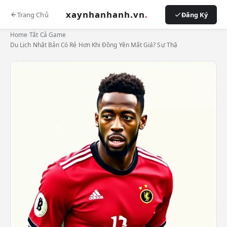
xaynhanhanh.vn
.
Trang Chủ
Đăng Ký
Home
›
Tất Cả Game
›
Du Lịch Nhật Bản Có Rẻ Hơn Khi Đồng Yên Mất Giá? Sự Thậ