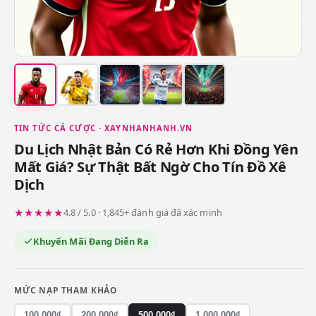
TIN TỨC CÁ CƯỢC · XAYNHANHANH.VN
Du Lịch Nhật Bản Có Rẻ Hơn Khi Đồng Yên
Mất Giá? Sự Thật Bất Ngờ Cho Tín Đồ Xê
Dịch
★★★★★
4.8 / 5.0 · 1,845+ đánh giá đã xác minh
Khuyến Mãi Đang Diễn Ra
MỨC NẠP THAM KHẢO
100.000₫
200.000₫
500.000₫
1.000.000₫