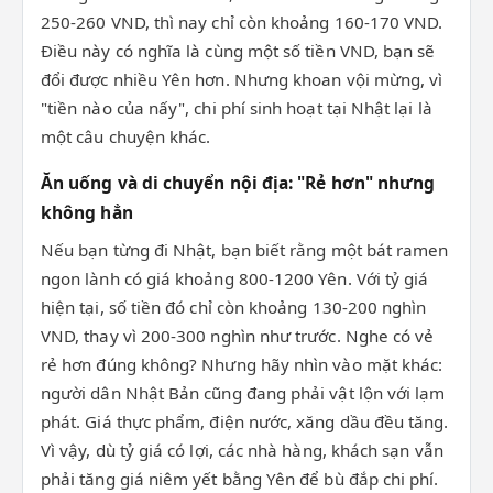
250-260 VND, thì nay chỉ còn khoảng 160-170 VND.
Điều này có nghĩa là cùng một số tiền VND, bạn sẽ
đổi được nhiều Yên hơn. Nhưng khoan vội mừng, vì
"tiền nào của nấy", chi phí sinh hoạt tại Nhật lại là
một câu chuyện khác.
Ăn uống và di chuyển nội địa: "Rẻ hơn" nhưng
không hẳn
Nếu bạn từng đi Nhật, bạn biết rằng một bát ramen
ngon lành có giá khoảng 800-1200 Yên. Với tỷ giá
hiện tại, số tiền đó chỉ còn khoảng 130-200 nghìn
VND, thay vì 200-300 nghìn như trước. Nghe có vẻ
rẻ hơn đúng không? Nhưng hãy nhìn vào mặt khác:
người dân Nhật Bản cũng đang phải vật lộn với lạm
phát. Giá thực phẩm, điện nước, xăng dầu đều tăng.
Vì vậy, dù tỷ giá có lợi, các nhà hàng, khách sạn vẫn
phải tăng giá niêm yết bằng Yên để bù đắp chi phí.