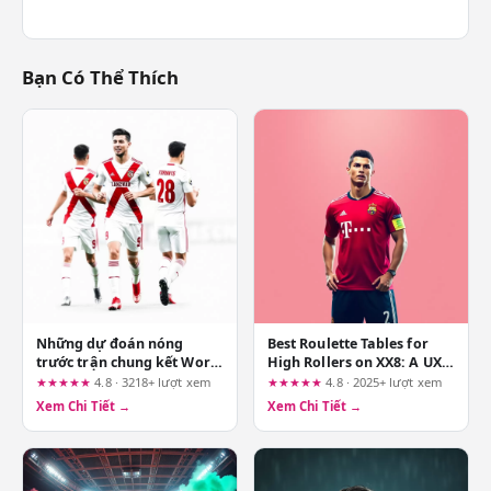
Bạn Có Thể Thích
Những dự đoán nóng
Best Roulette Tables for
trước trận chung kết World
High Rollers on XX8: A UX
Cup 2026 và sân chơi đỉnh
Expert’s User-Journey
★★★★★
4.8 · 3218+ lượt xem
★★★★★
4.8 · 2025+ lượt xem
cao cho dân cược
Review
Xem Chi Tiết →
Xem Chi Tiết →