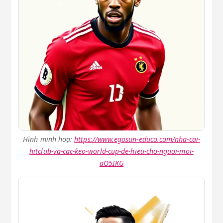
Hình minh hoạ:
https://www.egosun-educo.com/nha-cai-
hitclub-va-cac-keo-world-cup-de-hieu-cho-nguoi-moi-
aO5IKG