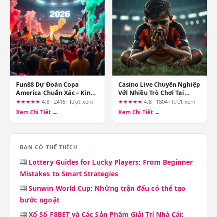
Fun88 Dự Đoán Copa
Casino Live Chuyên Nghiệp
America Chuẩn Xác – Kinh
Với Nhiều Trò Chơi Tại
Nghiệm Từ Tay Chơi Lão
123b.deal: Góc Nhìn Từ
★★★★★
4.8 · 2416+ lượt xem
★★★★★
4.8 · 1804+ lượt xem
Làng
Người Chơi Lâu Năm
Xem Chi Tiết →
Xem Chi Tiết →
BẠN CÓ THỂ THÍCH
🎰
Lottery Guides for Lucky Players: From Beginner
Mistakes to Smart Strategies
🎰
Sunwin World Cup: Những trận đấu có thể tạo
bước ngoặt
🎰
Xổ Số F8BET và Các Sản Phẩm Giải Trí Nhà Cái: