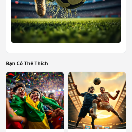
Bạn Có Thể Thích