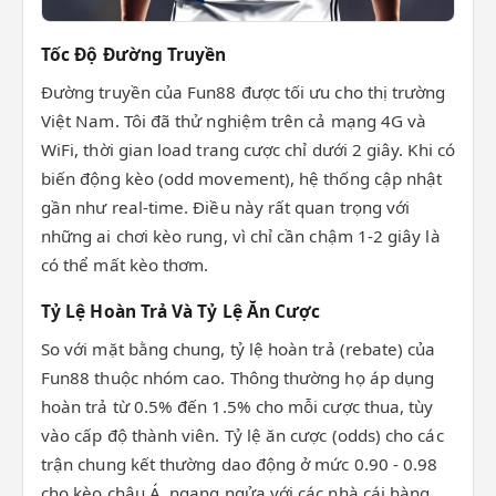
Tốc Độ Đường Truyền
Đường truyền của Fun88 được tối ưu cho thị trường
Việt Nam. Tôi đã thử nghiệm trên cả mạng 4G và
WiFi, thời gian load trang cược chỉ dưới 2 giây. Khi có
biến động kèo (odd movement), hệ thống cập nhật
gần như real-time. Điều này rất quan trọng với
những ai chơi kèo rung, vì chỉ cần chậm 1-2 giây là
có thể mất kèo thơm.
Tỷ Lệ Hoàn Trả Và Tỷ Lệ Ăn Cược
So với mặt bằng chung, tỷ lệ hoàn trả (rebate) của
Fun88 thuộc nhóm cao. Thông thường họ áp dụng
hoàn trả từ 0.5% đến 1.5% cho mỗi cược thua, tùy
vào cấp độ thành viên. Tỷ lệ ăn cược (odds) cho các
trận chung kết thường dao động ở mức 0.90 - 0.98
cho kèo châu Á, ngang ngửa với các nhà cái hàng