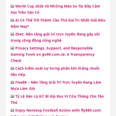
🎰
World Cup 2026 Và Những Màn So Tài Đầy Cảm
Xúc Trên Sân Cỏ
🎰
Ai Có Thể Trở Thành Cầu Thủ Giá Trị Nhất Giải Đấu
Năm Nay?
🎰
Zbet: Nền tảng giải trí trực tuyến đang gây sốt
trong cộng đồng công nghệ
🎰
Privacy Settings, Support, and Responsible
Gaming Tools on go99.com.se: A Transparency
Check
🎰
Cách kiểm soát sự hưng phấn khi thắng chuỗi
liên tiếp
🎰
Five88 – Nền Tảng Giải Trí Trực Tuyến Đang Làm
Mưa Làm Gió
🎰
Tỷ Lệ Kèo Là Gì? Bí Kíp Đọc Vị Cửa Thắng Cho Tân
Thủ
🎰
Enjoy Nonstop Football Action with fly88h.com: