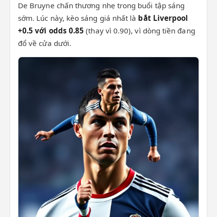
De Bruyne chấn thương nhẹ trong buổi tập sáng
sớm. Lúc này, kèo sáng giá nhất là
bắt Liverpool
+0.5 với odds 0.85
(thay vì 0.90), vì dòng tiền đang
đổ về cửa dưới.