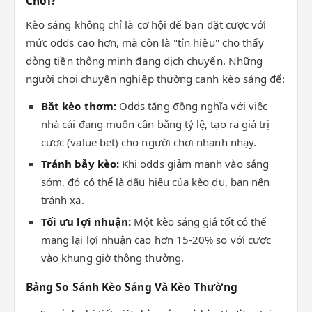
Chơi?
Kèo sáng không chỉ là cơ hội để bạn đặt cược với
mức odds cao hơn, mà còn là "tín hiệu" cho thấy
dòng tiền thông minh đang dịch chuyển. Những
người chơi chuyên nghiệp thường canh kèo sáng để:
Bắt kèo thơm:
Odds tăng đồng nghĩa với việc
nhà cái đang muốn cân bằng tỷ lệ, tạo ra giá trị
cược (value bet) cho người chơi nhanh nhạy.
Tránh bẫy kèo:
Khi odds giảm mạnh vào sáng
sớm, đó có thể là dấu hiệu của kèo dụ, bạn nên
tránh xa.
Tối ưu lợi nhuận:
Một kèo sáng giá tốt có thể
mang lại lợi nhuận cao hơn 15-20% so với cược
vào khung giờ thông thường.
Bảng So Sánh Kèo Sáng Và Kèo Thường