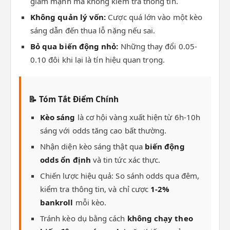
giảm mạnh mà không kiểm tra thông tin.
Không quản lý vốn:
Cược quá lớn vào một kèo
sáng dẫn đến thua lỗ nặng nếu sai.
Bỏ qua biến động nhỏ:
Những thay đổi 0.05-
0.10 đôi khi lại là tín hiệu quan trọng.
📝 Tóm Tắt Điểm Chính
Kèo sáng
là cơ hội vàng xuất hiện từ 6h-10h
sáng với odds tăng cao bất thường.
Nhận diện kèo sáng thật qua
biến động
odds ổn định
và tin tức xác thực.
Chiến lược hiệu quả: So sánh odds qua đêm,
kiểm tra thông tin, và chỉ cược
1-2%
bankroll
mỗi kèo.
Tránh kèo dụ bằng cách
không chạy theo