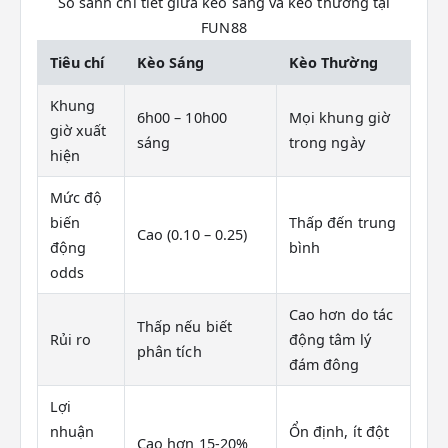
So sánh chi tiết giữa kèo sáng và kèo thường tại
FUN88
Tiêu chí
Kèo Sáng
Kèo Thường
Khung
6h00 – 10h00
Mọi khung giờ
giờ xuất
sáng
trong ngày
hiện
Mức độ
biến
Thấp đến trung
Cao (0.10 – 0.25)
động
bình
odds
Cao hơn do tác
Thấp nếu biết
Rủi ro
động tâm lý
phân tích
đám đông
Lợi
nhuận
Ổn định, ít đột
Cao hơn 15-20%