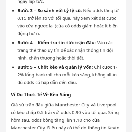
ngay lập tức.
Bước 3 – So sánh với tỷ lệ cũ:
Nếu odds tăng từ
0.15 trở lên so với tối qua, hãy xem xét đặt cược
vào cửa ngược lại (cửa có odds giảm hoặc ít biến
động hơn).
Bước 4 – Kiểm tra tin tức trận đấu:
Vào các
trang thể thao uy tín để xác nhận thông tin đội
hình, chấn thương hoặc thời tiết.
Bước 5 – Chốt kèo và quản lý vốn:
Chỉ cược 1-
2% tổng bankroll cho mỗi kèo sáng, không all-in
dù odds có hấp dẫn đến đâu.
Ví Dụ Thực Tế Về Kèo Sáng
Giả sử trận đấu giữa Manchester City và Liverpool
có kèo chấp 0.5 trái với odds 0.90 vào tối qua. Sáng
hôm sau, odds bỗng tăng lên 1.10 cho cửa
Manchester City. Điều này có thể do thông tin Kevin