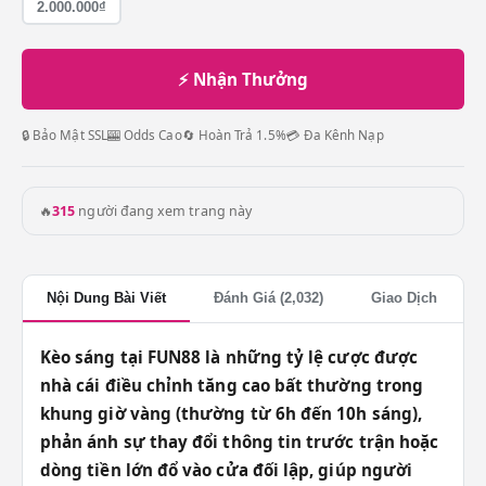
2.000.000₫
⚡ Nhận Thưởng
🔒 Bảo Mật SSL
🎰 Odds Cao
🔄 Hoàn Trả 1.5%
💳 Đa Kênh Nạp
🔥
315
người đang xem trang này
Nội Dung Bài Viết
Đánh Giá (2,032)
Giao Dịch
Kèo sáng tại FUN88 là những tỷ lệ cược được
nhà cái điều chỉnh tăng cao bất thường trong
khung giờ vàng (thường từ 6h đến 10h sáng),
phản ánh sự thay đổi thông tin trước trận hoặc
dòng tiền lớn đổ vào cửa đối lập, giúp người