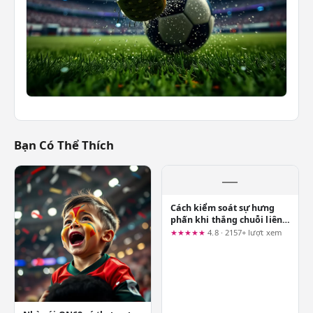
Bạn Có Thể Thích
—
Cách kiểm soát sự hưng
phấn khi thắng chuỗi liên
tiếp
★★★★★
4.8 · 2157+ lượt xem