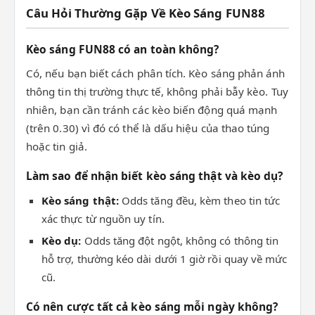
Câu Hỏi Thường Gặp Về Kèo Sáng FUN88
Kèo sáng FUN88 có an toàn không?
Có, nếu bạn biết cách phân tích. Kèo sáng phản ánh
thông tin thị trường thực tế, không phải bẫy kèo. Tuy
nhiên, bạn cần tránh các kèo biến động quá mạnh
(trên 0.30) vì đó có thể là dấu hiệu của thao túng
hoặc tin giả.
Làm sao để nhận biết kèo sáng thật và kèo dụ?
Kèo sáng thật:
Odds tăng đều, kèm theo tin tức
xác thực từ nguồn uy tín.
Kèo dụ:
Odds tăng đột ngột, không có thông tin
hỗ trợ, thường kéo dài dưới 1 giờ rồi quay về mức
cũ.
Có nên cược tất cả kèo sáng mỗi ngày không?