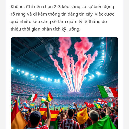
Không. Chỉ nên chọn 2-3 kèo sáng có sự biến động
rõ ràng và đi kèm thông tin đáng tin cậy. Việc cược
quá nhiều kèo sáng sẽ làm giảm tỷ lệ thắng do
thiếu thời gian phân tích kỹ lưỡng.