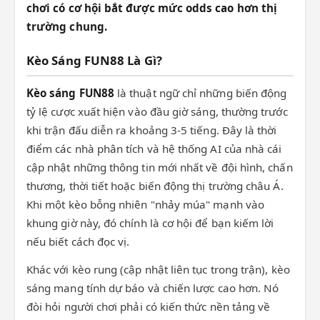
chơi có cơ hội bắt được mức odds cao hơn thị
trường chung.
Kèo Sáng FUN88 Là Gì?
Kèo sáng FUN88
là thuật ngữ chỉ những biến động
tỷ lệ cược xuất hiện vào đầu giờ sáng, thường trước
khi trận đấu diễn ra khoảng 3-5 tiếng. Đây là thời
điểm các nhà phân tích và hệ thống AI của nhà cái
cập nhật những thông tin mới nhất về đội hình, chấn
thương, thời tiết hoặc biến động thị trường châu Á.
Khi một kèo bỗng nhiên "nhảy múa" mạnh vào
khung giờ này, đó chính là cơ hội để bạn kiếm lời
nếu biết cách đọc vị.
Khác với kèo rung (cập nhật liên tục trong trận), kèo
sáng mang tính dự báo và chiến lược cao hơn. Nó
đòi hỏi người chơi phải có kiến thức nền tảng về