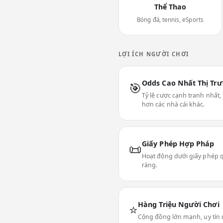
Thể Thao
Bóng đá, tennis, eSports
LỢI ÍCH NGƯỜI CHƠI
Odds Cao Nhất Thị Tr
🎯
Tỷ lệ cược cạnh tranh nhất
hơn các nhà cái khác.
Giấy Phép Hợp Pháp
📜
Hoạt động dưới giấy phép q
ràng.
Hàng Triệu Người Chơi
⭐
Cộng đồng lớn mạnh, uy tín