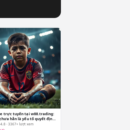
 trực tuyến tại w88.trading:
chưa hẳn là yếu tố quyết định
bỏ qua các bước kiểm tra
★
4.8 · 3367+ lượt xem