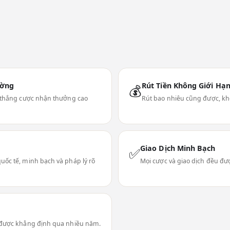
ường
Rút Tiền Không Giới Hạ
💰
, thắng cược nhận thưởng cao
Rút bao nhiêu cũng được, khô
Giao Dịch Minh Bạch
✅
uốc tế, minh bạch và pháp lý rõ
Mọi cược và giao dịch đều đư
 được khẳng định qua nhiều năm.