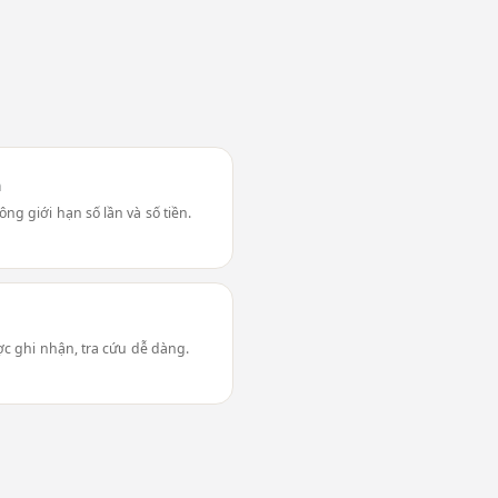
n
ng giới hạn số lần và số tiền.
ợc ghi nhận, tra cứu dễ dàng.