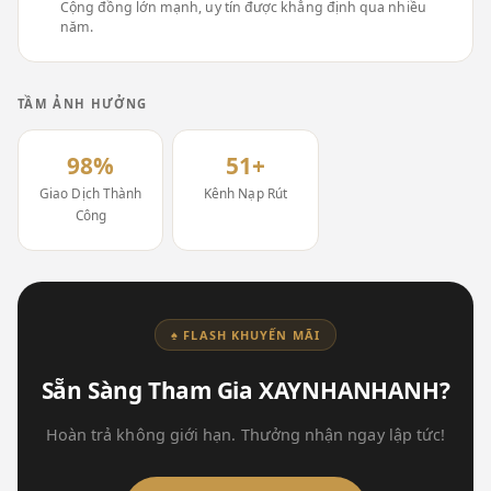
Cộng đồng lớn mạnh, uy tín được khẳng định qua nhiều
năm.
TẦM ẢNH HƯỞNG
98%
51+
Giao Dịch Thành
Kênh Nạp Rút
Công
♠ FLASH KHUYẾN MÃI
Sẵn Sàng Tham Gia XAYNHANHANH?
Hoàn trả không giới hạn. Thưởng nhận ngay lập tức!