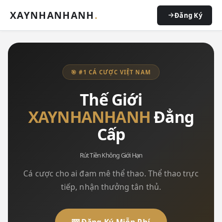
XAYNHANHANH
.
Đăng Ký
🎯 #1 CÁ CƯỢC VIỆT NAM
Thế Giới
XAYNHANHANH
Đẳng
Cấp
Rút Tiền Không Giới Hạn
Cá cược cho ai đam mê thể thao. Thể thao trực
tiếp, nhận thưởng tân thủ.