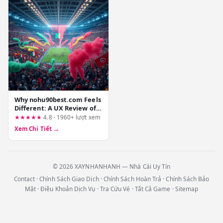
Why nohu90best.com Feels
Different: A UX Review of
Modern Digital Gaming
★★★★★
4.8 · 1960+ lượt xem
Features
Xem Chi Tiết →
© 2026 XAYNHANHANH — Nhà Cái Uy Tín
Contact
·
Chính Sách Giao Dịch
·
Chính Sách Hoàn Trả
·
Chính Sách Bảo
Mật
·
Điều Khoản Dịch Vụ
·
Tra Cứu Vé
·
Tất Cả Game
·
Sitemap