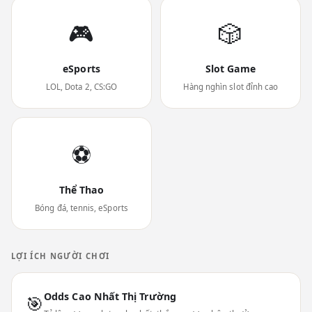
🎮
🎲
eSports
Slot Game
LOL, Dota 2, CS:GO
Hàng nghìn slot đỉnh cao
⚽
Thể Thao
Bóng đá, tennis, eSports
LỢI ÍCH NGƯỜI CHƠI
Odds Cao Nhất Thị Trường
🎯