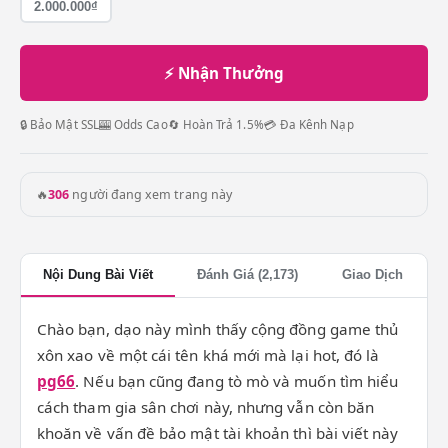
2.000.000₫
⚡ Nhận Thưởng
🔒 Bảo Mật SSL
🎰 Odds Cao
🔄 Hoàn Trả 1.5%
💳 Đa Kênh Nạp
🔥
306
người đang xem trang này
Nội Dung Bài Viết
Đánh Giá (2,173)
Giao Dịch
Chào bạn, dạo này mình thấy cộng đồng game thủ
xôn xao về một cái tên khá mới mà lại hot, đó là
pg66
. Nếu bạn cũng đang tò mò và muốn tìm hiểu
cách tham gia sân chơi này, nhưng vẫn còn băn
khoăn về vấn đề bảo mật tài khoản thì bài viết này