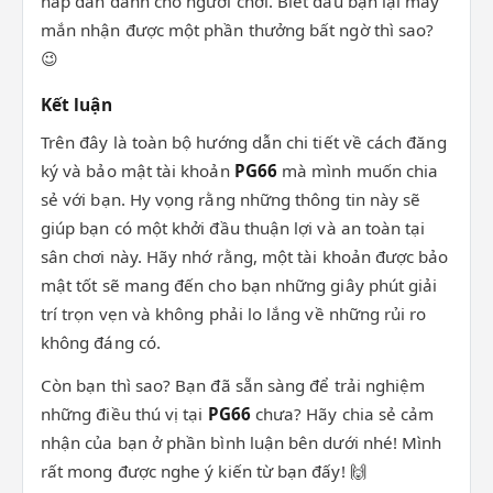
hấp dẫn dành cho người chơi. Biết đâu bạn lại may
mắn nhận được một phần thưởng bất ngờ thì sao?
😉
Kết luận
Trên đây là toàn bộ hướng dẫn chi tiết về cách đăng
ký và bảo mật tài khoản
PG66
mà mình muốn chia
sẻ với bạn. Hy vọng rằng những thông tin này sẽ
giúp bạn có một khởi đầu thuận lợi và an toàn tại
sân chơi này. Hãy nhớ rằng, một tài khoản được bảo
mật tốt sẽ mang đến cho bạn những giây phút giải
trí trọn vẹn và không phải lo lắng về những rủi ro
không đáng có.
Còn bạn thì sao? Bạn đã sẵn sàng để trải nghiệm
những điều thú vị tại
PG66
chưa? Hãy chia sẻ cảm
nhận của bạn ở phần bình luận bên dưới nhé! Mình
rất mong được nghe ý kiến từ bạn đấy! 🙌