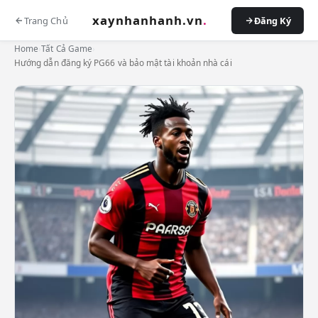
xaynhanhanh.vn
.
Trang Chủ
Đăng Ký
Home
›
Tất Cả Game
›
Hướng dẫn đăng ký PG66 và bảo mật tài khoản nhà cái