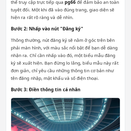
thể truy cập trực tiếp qua
pg66
để đảm bảo an toàn
tuyệt đối. Một khi đã vào đúng trang, giao diện sẽ
hiện ra rất rõ ràng và dễ nhìn.
Bước 2: Nhấp vào nút "Đăng ký"
Thông thường, nút đăng ký sẽ nằm ở góc trên bên
phải màn hình, với màu sắc nổi bật để bạn dễ dàng
nhận ra. Chỉ cần nhấp vào đó, một biểu mẫu đăng
ký sẽ xuất hiện. Bạn đừng lo lắng, biểu mẫu này rất
đơn giản, chỉ yêu cầu những thông tin cơ bản như
tên đăng nhập, mật khẩu và số điện thoại.
Bước 3: Điền thông tin cá nhân