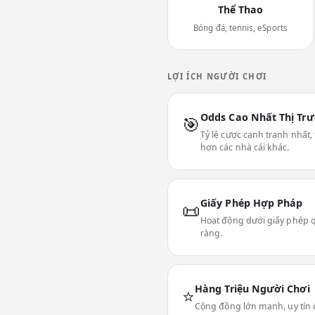
Thể Thao
Bóng đá, tennis, eSports
LỢI ÍCH NGƯỜI CHƠI
Odds Cao Nhất Thị Tr
🎯
Tỷ lệ cược cạnh tranh nhất
hơn các nhà cái khác.
Giấy Phép Hợp Pháp
📜
Hoạt động dưới giấy phép q
ràng.
Hàng Triệu Người Chơi
⭐
Cộng đồng lớn mạnh, uy tín