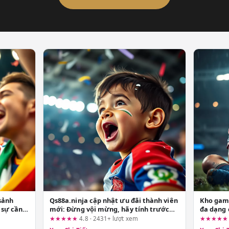
sảnh
Qs88a.ninja cập nhật ưu đãi thành viên
Kho game
 sự cần
mới: Đừng vội mừng, hãy tính trước
đa dạng 
khi nhận
nếu bạn 
★★★★★
4.8 · 2431+ lượt xem
★★★★