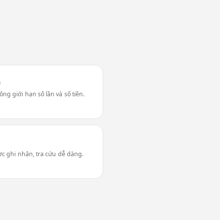
n
ng giới hạn số lần và số tiền.
ợc ghi nhận, tra cứu dễ dàng.