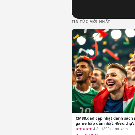
TIN TỨC MỚI NHẤT
CM88.dad cập nhật danh sách 
game hấp dẫn nhất: Điều thực
kiểm tra trước khi nạp vốn
★★★★★
4.8 · 1890+ lượt xem