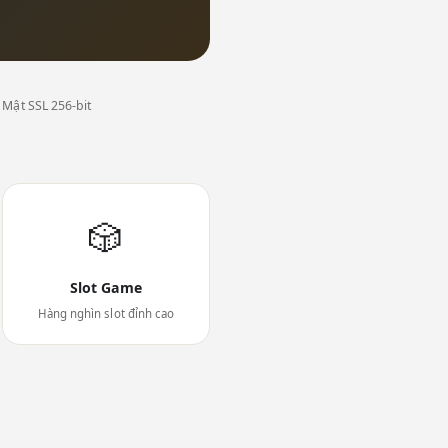
 Mật SSL 256-bit
🎲
Slot Game
Hàng nghìn slot đỉnh cao