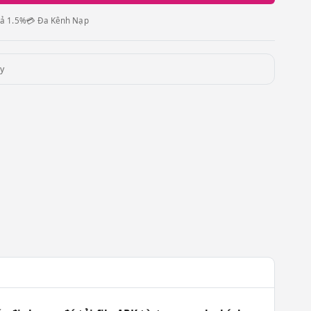
rả 1.5%
💳 Đa Kênh Nạp
y