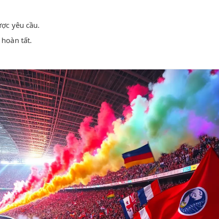
ược yêu cầu.
hoàn tất.