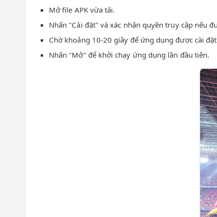
Mở file APK vừa tải.
Nhấn "Cài đặt" và xác nhận quyền truy cập nếu đ
Chờ khoảng 10-20 giây để ứng dụng được cài đặt 
Nhấn "Mở" để khởi chạy ứng dụng lần đầu tiên.