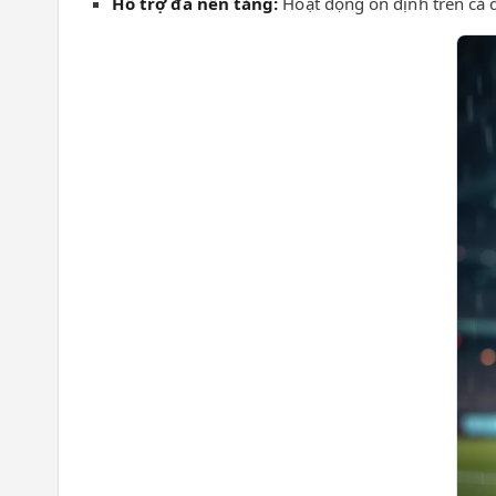
Hỗ trợ đa nền tảng:
Hoạt động ổn định trên cả đ