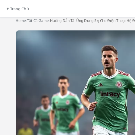
Trang Chủ
Home
›
Tất Cả Game
›
Hướng Dẫn Tải Ứng Dụng Sxj Cho Điện Thoại Hệ 