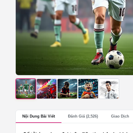
Nội Dung Bài Viết
Đánh Giá (2,526)
Giao Dịch