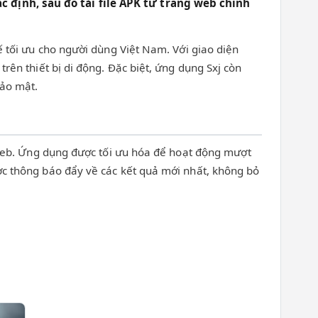
c định, sau đó tải file APK từ trang web chính
kế tối ưu cho người dùng Việt Nam. Với giao diện
rên thiết bị di động. Đặc biệt, ứng dụng Sxj còn
ảo mật.
ệt web. Ứng dụng được tối ưu hóa để hoạt động mượt
ược thông báo đẩy về các kết quả mới nhất, không bỏ