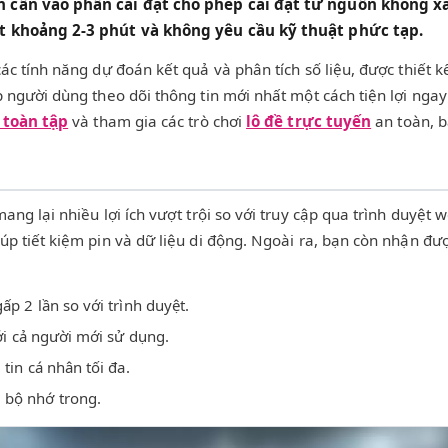
n cần vào phần cài đặt cho phép cài đặt từ nguồn không xá
ất khoảng 2-3 phút và không yêu cầu kỹ thuật phức tạp.
các tính năng dự đoán kết quả và phân tích số liệu, được thiết 
 người dùng theo dõi thông tin mới nhất một cách tiện lợi ngay t
 toàn tập
và tham gia các trò chơi
lô đề trực tuyến
an toàn, b
ang lại nhiều lợi ích vượt trội so với truy cập qua trình duy
úp tiết kiệm pin và dữ liệu di động. Ngoài ra, bạn còn nhận đ
p 2 lần so với trình duyệt.
i cả người mới sử dụng.
tin cá nhân tối đa.
bộ nhớ trong.