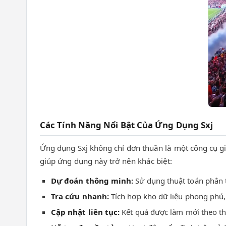
Các Tính Năng Nổi Bật Của Ứng Dụng Sxj
Ứng dụng Sxj không chỉ đơn thuần là một công cụ giả
giúp ứng dụng này trở nên khác biệt:
Dự đoán thông minh:
Sử dụng thuật toán phân tí
Tra cứu nhanh:
Tích hợp kho dữ liệu phong ph
Cập nhật liên tục:
Kết quả được làm mới theo thờ