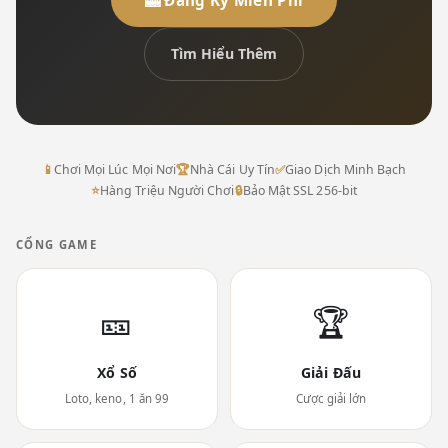
🎰 Đăng Ký Miễn Phí
Tìm Hiểu Thêm
📱
Chơi Mọi Lúc Mọi Nơi
🏆
Nhà Cái Uy Tín
✅
Giao Dịch Minh Bạch
⭐
Hàng Triệu Người Chơi
🔒
Bảo Mật SSL 256-bit
CỔNG GAME
🎫
🏆
Xổ Số
Giải Đấu
Loto, keno, 1 ăn 99
Cược giải lớn