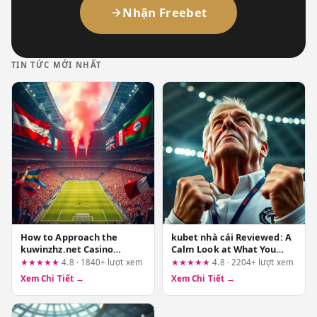
Nhận Freebet
TIN TỨC MỚI NHẤT
How to Approach the
kubet nhà cái Reviewed: A
kuwinzhz.net Casino
Calm Look at What You
Experience: A Practical
Need to Check Before
★★★★★
4.8 · 1840+ lượt xem
★★★★★
4.8 · 2204+ lượt xem
Guide to Game Selection
Betting
Xem Chi Tiết →
Xem Chi Tiết →
and Play