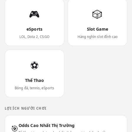
🎮
🎲
eSports
Slot Game
LOL, Dota 2, CS:GO
Hàng nghìn slot đỉnh cao
⚽
Thể Thao
Bóng đá, tennis, eSports
LỢI ÍCH NGƯỜI CHƠI
Odds Cao Nhất Thị Trường
🎯