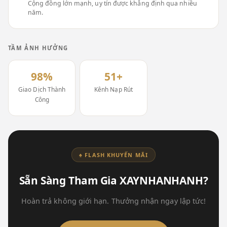
Cộng đồng lớn mạnh, uy tín được khẳng định qua nhiều
năm.
TẦM ẢNH HƯỞNG
98%
51+
Giao Dịch Thành
Kênh Nạp Rút
Công
♠ FLASH KHUYẾN MÃI
Sẵn Sàng Tham Gia XAYNHANHANH?
Hoàn trả không giới hạn. Thưởng nhận ngay lập tức!