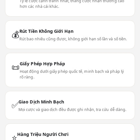
Tỷ lệ cược cạnh tranh nhất, thắng cược nhận thưởng cao
hơn các nhà cái khác.
Rút Tiền Không Giới Hạn
💰
Rút bao nhiêu cũng được, không giới hạn số lần và số tiền.
Giấy Phép Hợp Pháp
📜
Hoạt động dưới giấy phép quốc tế, minh bạch và pháp lý
rõ ràng.
Giao Dịch Minh Bạch
✅
Mọi cược và giao dịch đều được ghi nhận, tra cứu dễ dàng.
Hàng Triệu Người Chơi
⭐