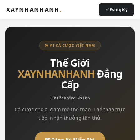
XAYNHANHANH
.
Đăng Ký
🎯 #1 CÁ CƯỢC VIỆT NAM
Thế Giới
XAYNHANHANH
Đẳng
Cấp
Rút Tiền Không Giới Hạn
Cá cược cho ai đam mê thể thao. Thể thao trực
tiếp, nhận thưởng tân thủ.