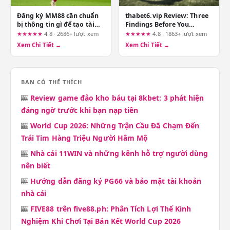
Đăng ký MM88 cần chuẩn
thabet6.vip Review: Three
bị thông tin gì để tạo tài
Findings Before You
khoản nhanh hơn
Browse Virtual
★★★★★
4.8 · 2686+ lượt xem
★★★★★
4.8 · 1863+ lượt xem
Entertainment
Xem Chi Tiết →
Xem Chi Tiết →
BẠN CÓ THỂ THÍCH
🎰
Review game đảo kho báu tại 8kbet: 3 phát hiện
đáng ngờ trước khi bạn nạp tiền
🎰
World Cup 2026: Những Trận Cầu Đã Chạm Đến
Trái Tim Hàng Triệu Người Hâm Mộ
🎰
Nhà cái 11WIN và những kênh hỗ trợ người dùng
nên biết
🎰
Hướng dẫn đăng ký PG66 và bảo mật tài khoản
nhà cái
🎰
FIVE88 trên five88.ph: Phân Tích Lợi Thế Kinh
Nghiệm Khi Chơi Tại Bán Kết World Cup 2026