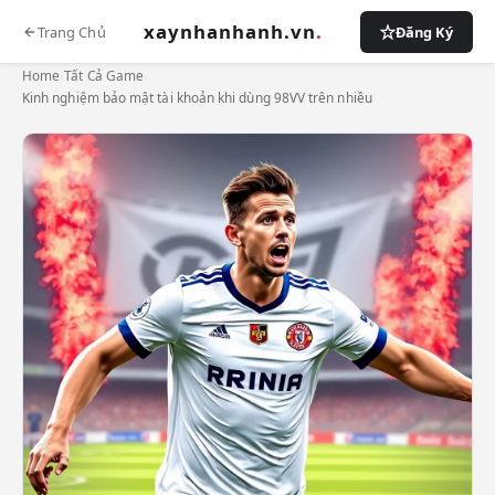
xaynhanhanh.vn
.
Trang Chủ
Đăng Ký
Home
›
Tất Cả Game
›
Kinh nghiệm bảo mật tài khoản khi dùng 98VV trên nhiều