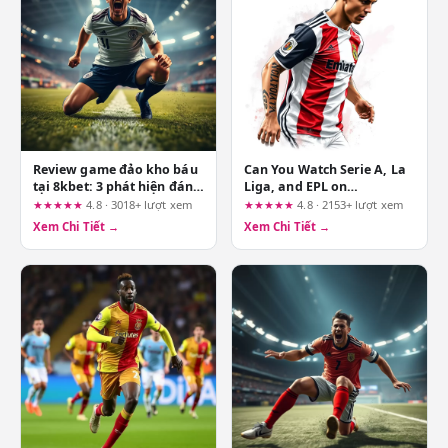
Review game đảo kho báu
Can You Watch Serie A, La
tại 8kbet: 3 phát hiện đáng
Liga, and EPL on
ngờ trước khi bạn nạp tiền
mu88.global? A Risk-
★★★★★
4.8 · 3018+ lượt xem
★★★★★
4.8 · 2153+ lượt xem
Management Perspective
Xem Chi Tiết →
Xem Chi Tiết →