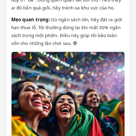
ai đó bắn quá giỏi, hãy tránh xa khu vực của họ.
Mẹo quan trọng:
Dù ngân sách lớn, hãy đặt ra giới
hạn thua lỗ. Tôi thường dừng lại khi mất 30% ngân
sách trong một phiên. Điều này giúp tôi bảo toàn
vốn cho những lần chơi sau. 🛑