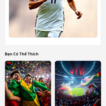
Bạn Có Thể Thích