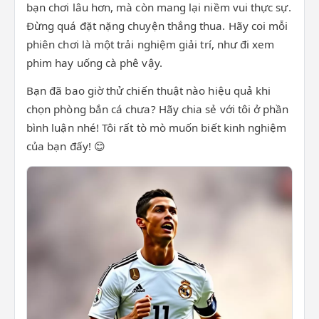
bạn chơi lâu hơn, mà còn mang lại niềm vui thực sự.
Đừng quá đặt nặng chuyện thắng thua. Hãy coi mỗi
phiên chơi là một trải nghiệm giải trí, như đi xem
phim hay uống cà phê vậy.
Bạn đã bao giờ thử chiến thuật nào hiệu quả khi
chọn phòng bắn cá chưa? Hãy chia sẻ với tôi ở phần
bình luận nhé! Tôi rất tò mò muốn biết kinh nghiệm
của bạn đấy! 😊