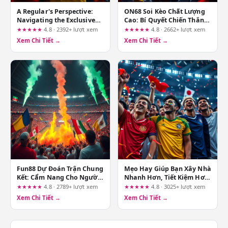
A Regular's Perspective:
ON68 Soi Kèo Chất Lượng
Navigating the Exclusive
Cao: Bí Quyết Chiến Thắng
Event Scene at ea88.black
Cho Dân Cược
★★★★★
4.8 · 2392+ lượt xem
★★★★★
4.8 · 2662+ lượt xem
Xem Chi Tiết →
Xem Chi Tiết →
Fun88 Dự Đoán Trận Chung
Mẹo Hay Giúp Bạn Xây Nhà
Kết: Cẩm Nang Cho Người
Nhanh Hơn, Tiết Kiệm Hơn
Chơi Thực Thụ
Mà Vẫn Đảm Bảo Chất
★★★★★
4.8 · 2789+ lượt xem
★★★★★
4.8 · 3025+ lượt xem
Lượng
Xem Chi Tiết →
Xem Chi Tiết →