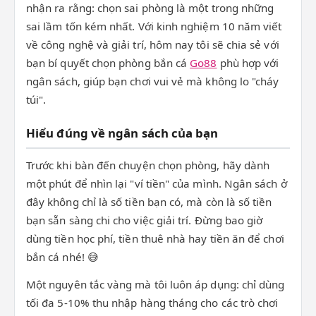
nhận ra rằng: chọn sai phòng là một trong những
sai lầm tốn kém nhất. Với kinh nghiệm 10 năm viết
về công nghệ và giải trí, hôm nay tôi sẽ chia sẻ với
bạn bí quyết chọn phòng bắn cá
Go88
phù hợp với
ngân sách, giúp bạn chơi vui vẻ mà không lo "cháy
túi".
Hiểu đúng về ngân sách của bạn
Trước khi bàn đến chuyện chọn phòng, hãy dành
một phút để nhìn lại "ví tiền" của mình. Ngân sách ở
đây không chỉ là số tiền bạn có, mà còn là số tiền
bạn sẵn sàng chi cho việc giải trí. Đừng bao giờ
dùng tiền học phí, tiền thuê nhà hay tiền ăn để chơi
bắn cá nhé! 😅
Một nguyên tắc vàng mà tôi luôn áp dụng: chỉ dùng
tối đa 5-10% thu nhập hàng tháng cho các trò chơi