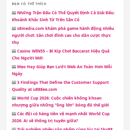
BẠN CÓ THỂ THÍCH
🎰
Những Trận Đấu Có Thể Quyết Định Cả Giải Đấu:
Khoảnh Khắc Sinh Tử Trên Sân Cỏ
🎰
s8media.com khám phá game hành động nhiều
người chơi: Sân chơi đỉnh cao cho dân cược thực
thụ
🎰
Casino WIN55 – Bí Kíp Chơi Baccarat Hiệu Quả
Cho Người Mới
🎰
Mẹo Hay Giúp Bạn Lướt Web An Toàn Hơn Mỗi
Ngày
🎰
3 Findings That Define the Customer Support
Quality at u888ee.com
🎰
World Cup 2026: Cuộc chiến không khoan
nhượng giữa những "ông lớn" bóng đá thế giới
🎰
Các đội có hàng tiền vệ mạnh nhất World Cup
2026: Ai sẽ thống trị tuyến giữa?
🎰
Trải nghiệm nhiều sản phẩm cùng lúc tại Sky88