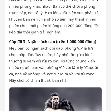
nhiều phòng khác nhau. Bạn có thể chơi ở phòng
trung cấp, nơi có tỷ lệ cá lớn xuất hiện vừa phải. Tôi
khuyên bạn nên chia nhỏ số tiền này thành nhiều
phiên chơi, mỗi phiên không quá 200.000 đồng để
kéo dài thời gian trải nghiệm.
Cấp độ 3: Ngân sách cao (trên 1.000.000 đồng)
Nếu bạn có ngân sách dồi dào, phòng VIP là lựa
chọn hấp dẫn. Tuy nhiên, hãy nhớ rằng "cá lớn"
thường đi kèm với rủi ro lớn. Tôi từng chứng kiến
nhiều người bạn vào phòng VIP với tâm lý "được ăn
cả, ngã về không" và kết cục là ra về với túi rỗng.
Hãy chơi có chiến thuật, bạn nhé!