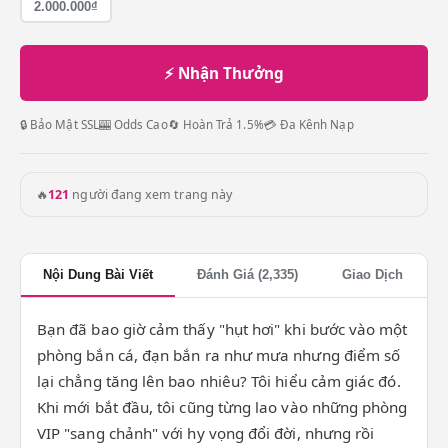
2.000.000₫
⚡ Nhận Thưởng
🔒 Bảo Mật SSL
🎰 Odds Cao
🔄 Hoàn Trả 1.5%
💳 Đa Kênh Nạp
🔥
121
người đang xem trang này
Nội Dung Bài Viết
Đánh Giá (2,335)
Giao Dịch
Bạn đã bao giờ cảm thấy "hụt hơi" khi bước vào một
phòng bắn cá, đạn bắn ra như mưa nhưng điểm số
lại chẳng tăng lên bao nhiêu? Tôi hiểu cảm giác đó.
Khi mới bắt đầu, tôi cũng từng lao vào những phòng
VIP "sang chảnh" với hy vọng đổi đời, nhưng rồi