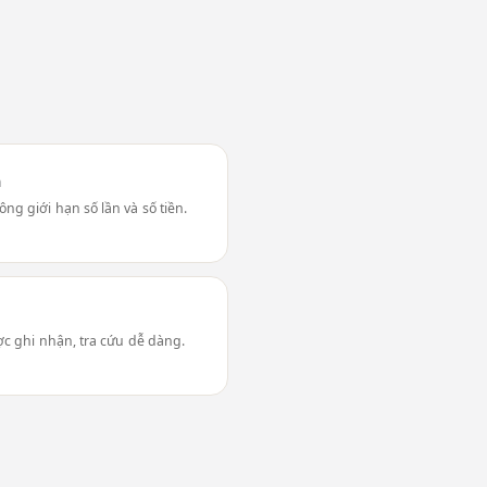
n
ng giới hạn số lần và số tiền.
ợc ghi nhận, tra cứu dễ dàng.