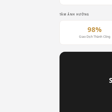
TẦM ẢNH HƯỞNG
98%
Giao Dịch Thành Công