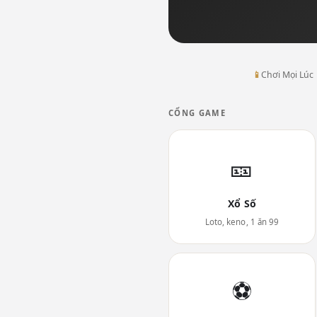
📱
Chơi Mọi Lúc
CỔNG GAME
🎫
Xổ Số
Loto, keno, 1 ăn 99
⚽