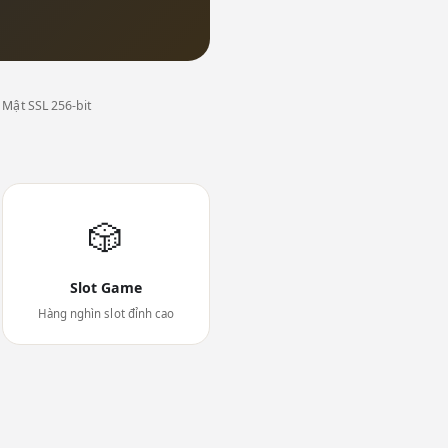
 Mật SSL 256-bit
🎲
Slot Game
Hàng nghìn slot đỉnh cao