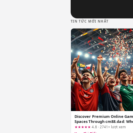
TIN TỨC MỚI NHẤT
Discover Premium Online Gam
Spaces Through cm88.dad: Who 
and Who Should Walk Away
★★★★★
4.8 · 2741+ lượt xem