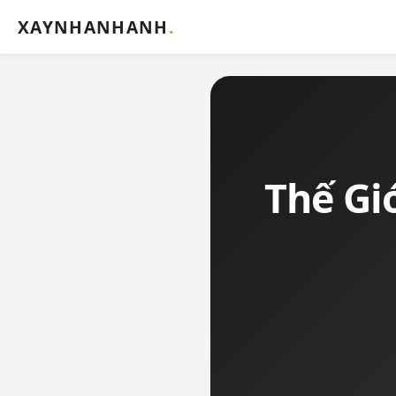
XAYNHANHANH
.
Thế Gi