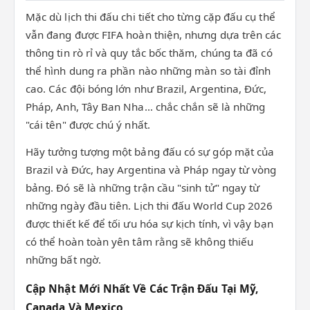
Mặc dù lịch thi đấu chi tiết cho từng cặp đấu cụ thể
vẫn đang được FIFA hoàn thiện, nhưng dựa trên các
thông tin rò rỉ và quy tắc bốc thăm, chúng ta đã có
thể hình dung ra phần nào những màn so tài đỉnh
cao. Các đội bóng lớn như Brazil, Argentina, Đức,
Pháp, Anh, Tây Ban Nha... chắc chắn sẽ là những
"cái tên" được chú ý nhất.
Hãy tưởng tượng một bảng đấu có sự góp mặt của
Brazil và Đức, hay Argentina và Pháp ngay từ vòng
bảng. Đó sẽ là những trận cầu "sinh tử" ngay từ
những ngày đầu tiên. Lịch thi đấu World Cup 2026
được thiết kế để tối ưu hóa sự kịch tính, vì vậy bạn
có thể hoàn toàn yên tâm rằng sẽ không thiếu
những bất ngờ.
Cập Nhật Mới Nhất Về Các Trận Đấu Tại Mỹ,
Canada Và Mexico