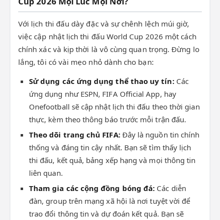
Cup 2026 Mọi Lúc Mọi Nơi?
Với lịch thi đấu dày đặc và sự chênh lệch múi giờ,
việc cập nhật lịch thi đấu World Cup 2026 một cách
chính xác và kịp thời là vô cùng quan trọng. Đừng lo
lắng, tôi có vài mẹo nhỏ dành cho bạn:
Sử dụng các ứng dụng thể thao uy tín:
Các
ứng dụng như ESPN, FIFA Official App, hay
Onefootball sẽ cập nhật lịch thi đấu theo thời gian
thực, kèm theo thông báo trước mỗi trận đấu.
Theo dõi trang chủ FIFA:
Đây là nguồn tin chính
thống và đáng tin cậy nhất. Bạn sẽ tìm thấy lịch
thi đấu, kết quả, bảng xếp hạng và mọi thông tin
liên quan.
Tham gia các cộng đồng bóng đá:
Các diễn
đàn, group trên mạng xã hội là nơi tuyệt vời để
trao đổi thông tin và dự đoán kết quả. Bạn sẽ