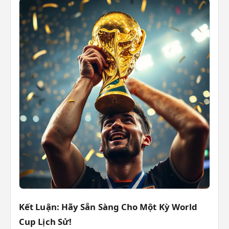
Kết Luận: Hãy Sẵn Sàng Cho Một Kỳ World
Cup Lịch Sử!