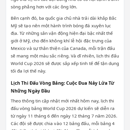
sòng phẳng hơn với các ông lớn.
Bên cạnh đó, ba quốc gia chủ nhà trải dài khắp Bắc
Mỹ sẽ tạo nên một hành trình bóng đá xuyên lục
địa. Từ những sân vận động hiện đại bậc nhất thế
giới ở Mỹ, cho đến không khí lễ hội đặc trưng của
Mexico và sự thân thiện của Canada, mỗi trận đấu
sẽ mang một màu sắc riêng. Và dĩ nhiên, lịch thi đấu
World Cup 2026 sẽ được sắp xếp tinh tế để tận dụng
tối đa lợi thế này.
Lịch Thi Đấu Vòng Bảng: Cuộc Đua Nảy Lửa Từ
Những Ngày Đầu
Theo thông tin cập nhật mới nhất hôm nay, lịch thi
đấu vòng bảng World Cup 2026 dự kiến sẽ diễn ra
từ ngày 11 tháng 6 đến ngày 12 tháng 7 năm 2026.
Các đội sẽ được chia vào 12 bảng đấu, mỗi bảng 4