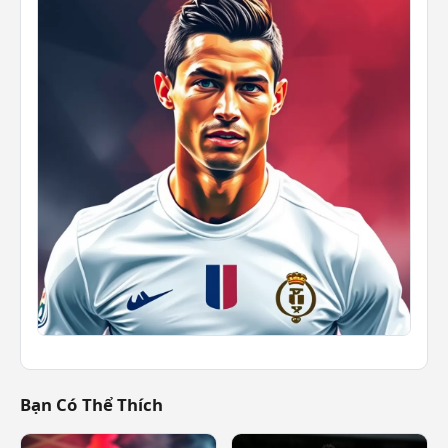
Bạn Có Thể Thích