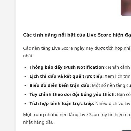
Các tính năng nổi bật của Live Score hiện đạ
Các nền tảng Live Score ngày nay được tích hợp nh
nhất:
Thông báo đẩy (Push Notification):
Nhận cảnh b
Lịch thi đấu và kết quả trực tiếp:
Xem lịch trìn
Biểu đồ diễn biến trận đấu:
Một số nền tảng cun
Tùy chỉnh theo dõi đội bóng yêu thích:
Bạn có 
Tích hợp bình luận trực tiếp:
Nhiều dịch vụ Liv
Một trong những nền tảng Live Score uy tín hiện nay 
nhật hàng đầu.