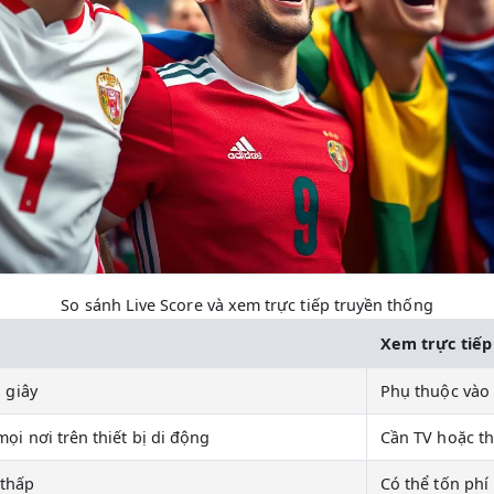
So sánh Live Score và xem trực tiếp truyền thống
Xem trực tiếp
i giây
Phụ thuộc vào 
mọi nơi trên thiết bị di động
Cần TV hoặc thi
 thấp
Có thể tốn phí