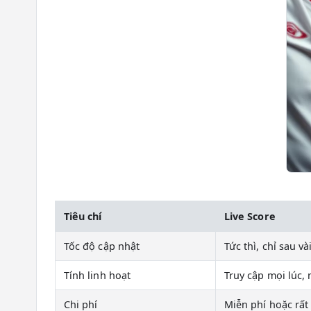
Tiêu chí
Live Score
Tốc độ cập nhật
Tức thì, chỉ sau và
Tính linh hoạt
Truy cập mọi lúc, 
Chi phí
Miễn phí hoặc rất