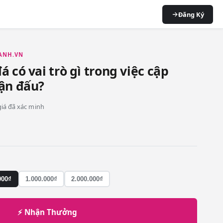
Đăng Ký
ANH.VN
á có vai trò gì trong việc cập
rận đấu?
 giá đã xác minh
000₫
1.000.000₫
2.000.000₫
⚡ Nhận Thưởng