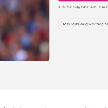
🔒 Bảo Mật SSL
🎰 Odds Cao
🔄 Hoàn T
🔥
119
người đang xem trang nà