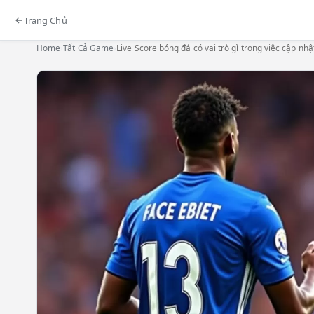
Trang Chủ
Home
›
Tất Cả Game
›
Live Score bóng đá có vai trò gì trong việc cập nhật