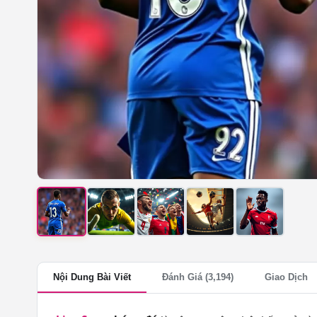
Nội Dung Bài Viết
Đánh Giá (3,194)
Giao Dịch