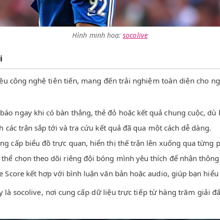
Hình minh hoạ:
socolive
i
iều công nghệ tiên tiến, mang đến trải nghiệm toàn diện cho n
áo ngay khi có bàn thắng, thẻ đỏ hoặc kết quả chung cuộc, dù 
h các trận sắp tới và tra cứu kết quả đã qua một cách dễ dàng.
g cấp biểu đồ trực quan, hiển thị thế trận lên xuống qua từng p
thể chọn theo dõi riêng đội bóng mình yêu thích để nhận thông t
e Score kết hợp với bình luận văn bản hoặc audio, giúp bạn hiểu
là socolive, nơi cung cấp dữ liệu trực tiếp từ hàng trăm giải đ