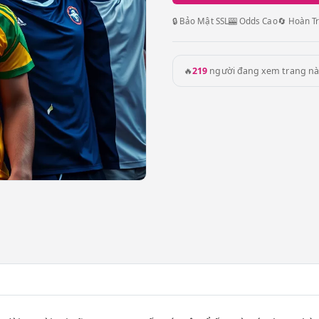
🔒 Bảo Mật SSL
🎰 Odds Cao
🔄 Hoàn T
🔥
219
người đang xem trang nà