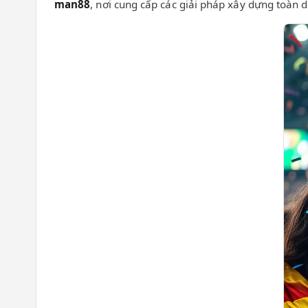
man88
, nơi cung cấp các giải pháp xây dựng toàn d