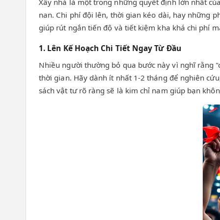
Xây nhà là một trong những quyết định lớn nhất của
nan. Chi phí đội lên, thời gian kéo dài, hay những
giúp rút ngắn tiến độ và tiết kiệm kha khá chi phí
1. Lên Kế Hoạch Chi Tiết Ngay Từ Đầu
Nhiều người thường bỏ qua bước này vì nghĩ rằng "c
thời gian. Hãy dành ít nhất 1-2 tháng để nghiên cứu
sách vật tư rõ ràng sẽ là kim chỉ nam giúp bạn không 