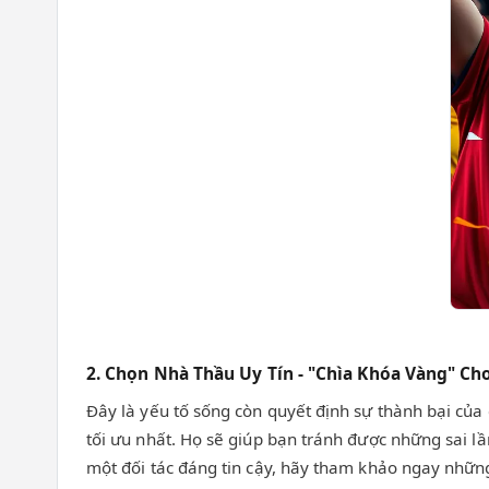
2. Chọn Nhà Thầu Uy Tín - "Chìa Khóa Vàng" C
Đây là yếu tố sống còn quyết định sự thành bại của
tối ưu nhất. Họ sẽ giúp bạn tránh được những sai l
một đối tác đáng tin cậy, hãy tham khảo ngay những