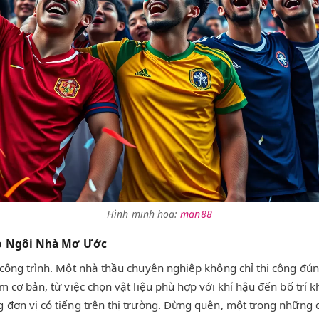
Hình minh hoạ:
man88
ho Ngôi Nhà Mơ Ước
 công trình. Một nhà thầu chuyên nghiệp không chỉ thi công đú
ầm cơ bản, từ việc chọn vật liệu phù hợp với khí hậu đến bố tr
 đơn vị có tiếng trên thị trường. Đừng quên, một trong những c