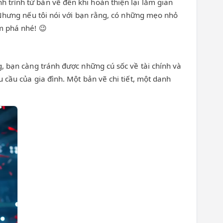
 trình từ bản vẽ đến khi hoàn thiện lại lắm gian
. Nhưng nếu tôi nói với bạn rằng, có những mẹo nhỏ
m phá nhé! 😉
g, bạn càng tránh được những cú sốc về tài chính và
 cầu của gia đình. Một bản vẽ chi tiết, một danh