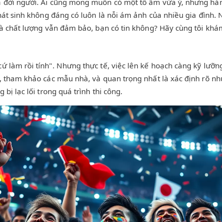
 đời người. Ai cũng mong muốn có một tổ ấm vừa ý, nhưng hành
 phát sinh không đáng có luôn là nỗi ám ảnh của nhiều gia đình
 mà chất lượng vẫn đảm bảo, bạn có tin không? Hãy cùng tôi khá
ứ làm rồi tính". Nhưng thực tế, việc lên kế hoạch càng kỹ lưỡn
, tham khảo các mẫu nhà, và quan trọng nhất là xác định rõ nhu
bị lạc lối trong quá trình thi công.