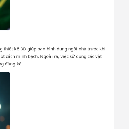
g thiết kế 3D giúp bạn hình dung ngôi nhà trước khi
ột cách minh bạch. Ngoài ra, việc sử dụng các vật
ng đáng kể.