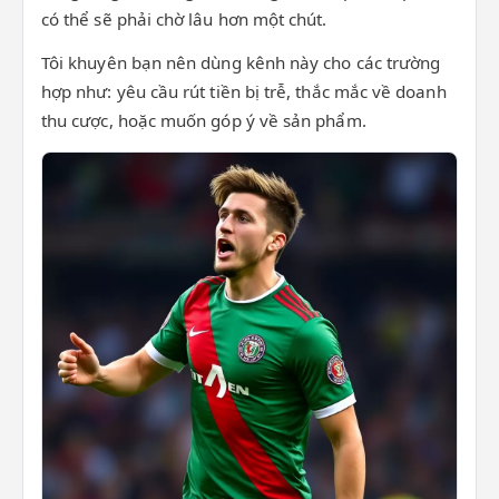
có thể sẽ phải chờ lâu hơn một chút.
Tôi khuyên bạn nên dùng kênh này cho các trường
hợp như: yêu cầu rút tiền bị trễ, thắc mắc về doanh
thu cược, hoặc muốn góp ý về sản phẩm.