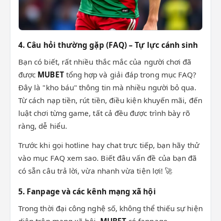
4. Câu hỏi thường gặp (FAQ) – Tự lực cánh sinh
Bạn có biết, rất nhiều thắc mắc của người chơi đã
được
MUBET
tổng hợp và giải đáp trong mục FAQ?
Đây là "kho báu" thông tin mà nhiều người bỏ qua.
Từ cách nạp tiền, rút tiền, điều kiện khuyến mãi, đến
luật chơi từng game, tất cả đều được trình bày rõ
ràng, dễ hiểu.
Trước khi gọi hotline hay chat trực tiếp, bạn hãy thử
vào mục FAQ xem sao. Biết đâu vấn đề của bạn đã
có sẵn câu trả lời, vừa nhanh vừa tiện lợi! 🚀
5. Fanpage và các kênh mạng xã hội
Trong thời đại công nghệ số, không thể thiếu sự hiện