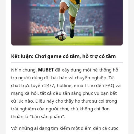
Kết luận: Chơi game có tâm, hỗ trợ có tầm
Nhìn chung,
MUBET
đã xây dựng một hệ thống hỗ
trợ người dùng rất bài bản và chuyên nghiệp. Từ
chat trực tuyến 24/7, hotline, email cho đến FAQ và
mạng xã hội, tất cả đều sẵn sàng phục vụ bạn bất
cứ lúc nào. Điều này cho thấy họ thực sự coi trọng
trải nghiệm của người chơi, chứ không chỉ đơn
thuần là "bán sản phẩm".
Với những ai đang tìm kiếm một điểm đến cá cược