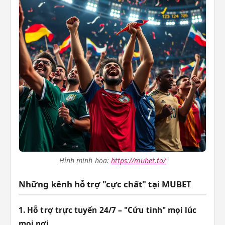
Hình minh hoạ:
https://mubet.to/
Những kênh hỗ trợ "cực chất" tại MUBET
1. Hỗ trợ trực tuyến 24/7 – "Cứu tinh" mọi lúc
mọi nơi