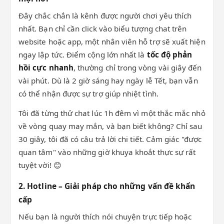
Đây chắc chắn là kênh được người chơi yêu thích
nhất. Bạn chỉ cần click vào biểu tượng chat trên
website hoặc app, một nhân viên hỗ trợ sẽ xuất hiện
ngay lập tức. Điểm cộng lớn nhất là
tốc độ phản
hồi cực nhanh
, thường chỉ trong vòng vài giây đến
vài phút. Dù là 2 giờ sáng hay ngày lễ Tết, bạn vẫn
có thể nhận được sự trợ giúp nhiệt tình.
Tôi đã từng thử chat lúc 1h đêm vì một thắc mắc nhỏ
về vòng quay may mắn, và bạn biết không? Chỉ sau
30 giây, tôi đã có câu trả lời chi tiết. Cảm giác "được
quan tâm" vào những giờ khuya khoắt thực sự rất
tuyệt vời! 😊
2. Hotline – Giải pháp cho những vấn đề khẩn
cấp
Nếu bạn là người thích nói chuyện trực tiếp hoặc