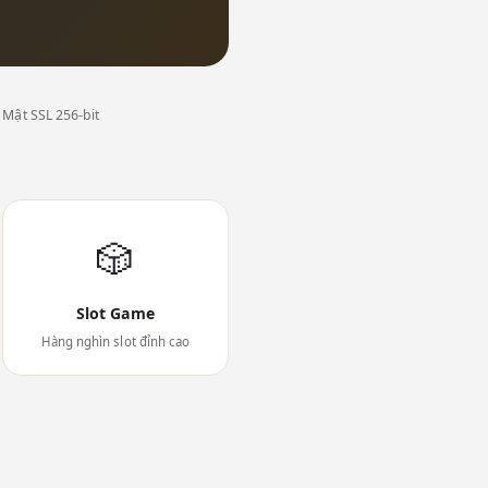
 Mật SSL 256-bit
🎲
Slot Game
Hàng nghìn slot đỉnh cao