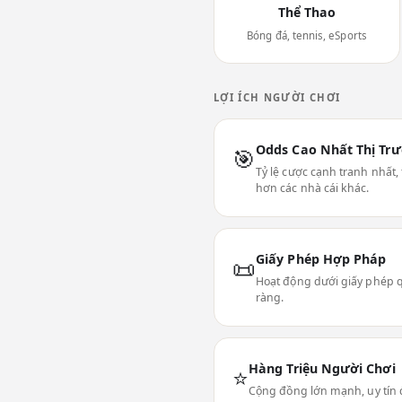
Thể Thao
Bóng đá, tennis, eSports
LỢI ÍCH NGƯỜI CHƠI
Odds Cao Nhất Thị Tr
🎯
Tỷ lệ cược cạnh tranh nhất
hơn các nhà cái khác.
Giấy Phép Hợp Pháp
📜
Hoạt động dưới giấy phép q
ràng.
Hàng Triệu Người Chơi
⭐
Cộng đồng lớn mạnh, uy tín