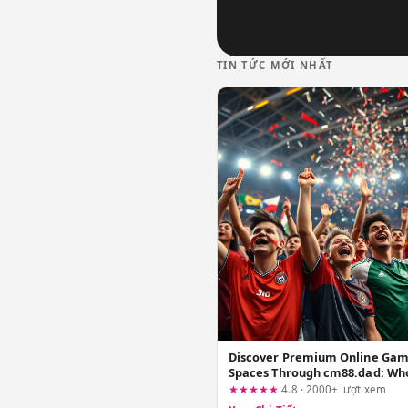
TIN TỨC MỚI NHẤT
Discover Premium Online Gam
Spaces Through cm88.dad: Who 
and Who Should Walk Away
★★★★★
4.8 · 2000+ lượt xem