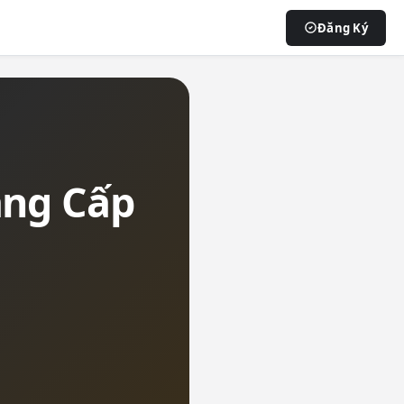
Đăng Ký
ng Cấp