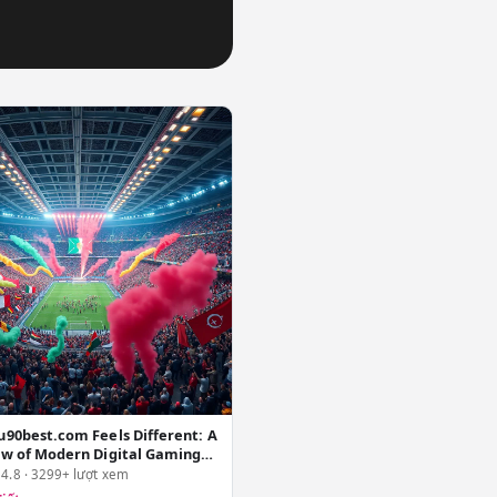
90best.com Feels Different: A
w of Modern Digital Gaming
s
★
4.8 · 3299+ lượt xem