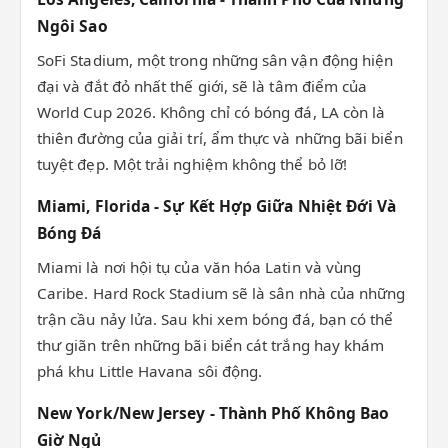
Ngôi Sao
SoFi Stadium, một trong những sân vận động hiện
đại và đắt đỏ nhất thế giới, sẽ là tâm điểm của
World Cup 2026. Không chỉ có bóng đá, LA còn là
thiên đường của giải trí, ẩm thực và những bãi biển
tuyệt đẹp. Một trải nghiệm không thể bỏ lỡ!
Miami, Florida - Sự Kết Hợp Giữa Nhiệt Đới Và
Bóng Đá
Miami là nơi hội tụ của văn hóa Latin và vùng
Caribe. Hard Rock Stadium sẽ là sân nhà của những
trận cầu nảy lửa. Sau khi xem bóng đá, bạn có thể
thư giãn trên những bãi biển cát trắng hay khám
phá khu Little Havana sôi động.
New York/New Jersey - Thành Phố Không Bao
Giờ Ngủ