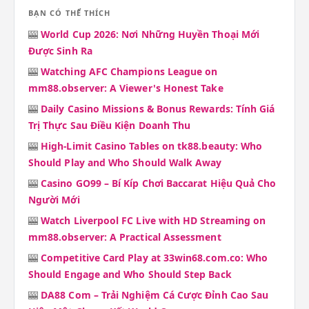
BẠN CÓ THỂ THÍCH
🎰
World Cup 2026: Nơi Những Huyền Thoại Mới
Được Sinh Ra
🎰
Watching AFC Champions League on
mm88.observer: A Viewer's Honest Take
🎰
Daily Casino Missions & Bonus Rewards: Tính Giá
Trị Thực Sau Điều Kiện Doanh Thu
🎰
High-Limit Casino Tables on tk88.beauty: Who
Should Play and Who Should Walk Away
🎰
Casino GO99 – Bí Kíp Chơi Baccarat Hiệu Quả Cho
Người Mới
🎰
Watch Liverpool FC Live with HD Streaming on
mm88.observer: A Practical Assessment
🎰
Competitive Card Play at 33win68.com.co: Who
Should Engage and Who Should Step Back
🎰
DA88 Com – Trải Nghiệm Cá Cược Đỉnh Cao Sau