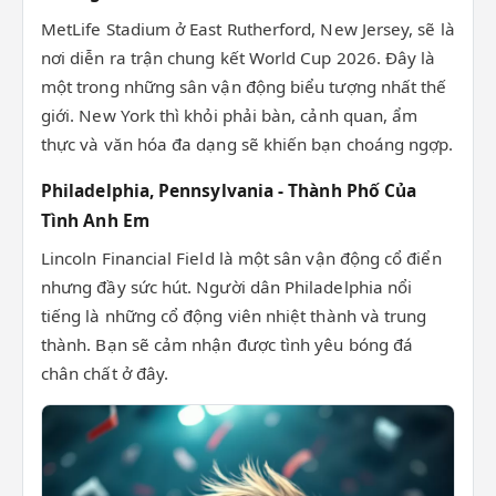
MetLife Stadium ở East Rutherford, New Jersey, sẽ là
nơi diễn ra trận chung kết World Cup 2026. Đây là
một trong những sân vận động biểu tượng nhất thế
giới. New York thì khỏi phải bàn, cảnh quan, ẩm
thực và văn hóa đa dạng sẽ khiến bạn choáng ngợp.
Philadelphia, Pennsylvania - Thành Phố Của
Tình Anh Em
Lincoln Financial Field là một sân vận động cổ điển
nhưng đầy sức hút. Người dân Philadelphia nổi
tiếng là những cổ động viên nhiệt thành và trung
thành. Bạn sẽ cảm nhận được tình yêu bóng đá
chân chất ở đây.