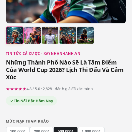
TIN TỨC CÁ CƯỢC · XAYNHANHANH.VN
Những Thành Phố Nào Sẽ Là Tâm Điểm
Của World Cup 2026? Lịch Thi Đấu Và Cảm
Xúc
★★★★★
4.8 / 5.0 · 2,828+ đánh giá đã xác minh
Tin Nổi Bật Hôm Nay
MỨC NẠP THAM KHẢO
100.000₫
200.000₫
500.000₫
1.000.000₫