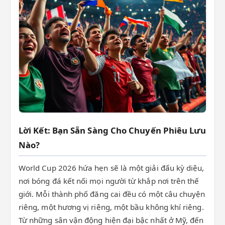
Lời Kết: Bạn Sẵn Sàng Cho Chuyến Phiêu Lưu
Nào?
World Cup 2026 hứa hẹn sẽ là một giải đấu kỳ diệu,
nơi bóng đá kết nối mọi người từ khắp nơi trên thế
giới. Mỗi thành phố đăng cai đều có một câu chuyện
riêng, một hương vị riêng, một bầu không khí riêng.
Từ những sân vận động hiện đại bậc nhất ở Mỹ, đến