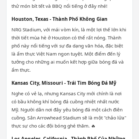
thử món bít tết và BBQ nổi tiếng ở đây nhé!
Houston, Texas - Thành Phố Không Gian
NRG Stadium, với mái vòm kín, là một lợi thế lớn khi
thời tiết mùa hè ở Houston có thể rất nóng. Thành
phố này nổi tiếng với sự đa dạng văn hóa, đặc biệt
là ẩm thực Việt Nam ngon tuyệt. Một điểm đến lý
tưởng cho những ai muốn kết hợp giữa bóng đá và
ẩm thực.
Kansas City, Missouri - Trái Tim Bóng Đá Mỹ
Nghe có vẻ lạ, nhưng Kansas City mới chính là nơi
có bầu không khí bóng đá cuồng nhiệt nhất nước
Mỹ. Người dân nơi đây yêu bóng đá một cách điên
cuồng. Sân Arrowhead Stadium sẽ là một "chảo lửa"
thực sự cho các đội bóng ghé thăm. 🔥
Los Angeles, California - Thành Phố Của Những