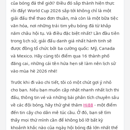
của bóng đá thế giới? Điều đó sắp thành hiện thực
rồi đấy! World Cup 2026 sắp tới không chỉ là một
giải đấu thể thao đơn thuần, mà còn là một bữa tiệc
văn hóa, nơi những trái tim yêu bóng đá từ khắp
năm châu hội tụ. Và điều đặc biệt nhất? Lần đầu tiên
trong lịch sử, giải đấu danh giá nhất hành tinh sẽ
được đồng tổ chức bởi ba cường quốc: Mỹ, Canada
và Mexico. Hãy cùng tôi điểm qua 16 thành phố
đăng cai, những cái tên hứa hẹn sẽ làm nên lịch sử
vào mùa hè 2026 nhé!
Trước khi đi vào chi tiết, tôi có một chút gợi ý nhỏ
cho bạn. Nếu bạn muốn cập nhật nhanh nhất lịch thi
đấu, thông tin vé và những bài phân tích chuyên sâu
về các đội bóng, hãy thử ghé thăm
Hi88
- một điểm
đến tin cậy cho dân mê túc cầu. Ở đó, bạn sẽ tìm
thấy mọi thứ mình cần để không bỏ lỡ bất kỳ
khoảnh khắc nào của ngày hội bóng đá lớn nhất thế