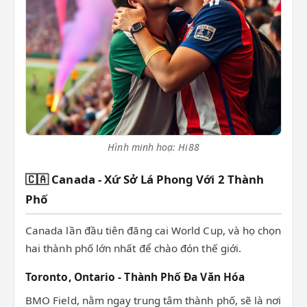
Hình minh hoạ: Hi88
🇨🇦 Canada - Xứ Sở Lá Phong Với 2 Thành
Phố
Canada lần đầu tiên đăng cai World Cup, và họ chọn
hai thành phố lớn nhất để chào đón thế giới.
Toronto, Ontario - Thành Phố Đa Văn Hóa
BMO Field, nằm ngay trung tâm thành phố, sẽ là nơi