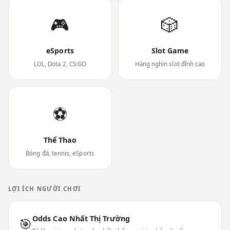
🎮
🎲
eSports
Slot Game
LOL, Dota 2, CS:GO
Hàng nghìn slot đỉnh cao
⚽
Thể Thao
Bóng đá, tennis, eSports
LỢI ÍCH NGƯỜI CHƠI
Odds Cao Nhất Thị Trường
🎯