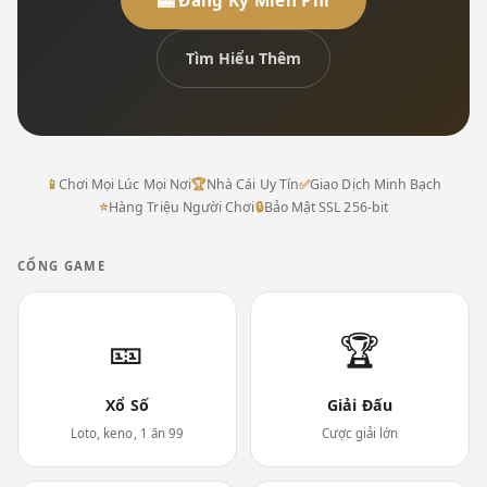
🎰 Đăng Ký Miễn Phí
Tìm Hiểu Thêm
📱
Chơi Mọi Lúc Mọi Nơi
🏆
Nhà Cái Uy Tín
✅
Giao Dịch Minh Bạch
⭐
Hàng Triệu Người Chơi
🔒
Bảo Mật SSL 256-bit
CỔNG GAME
🎫
🏆
Xổ Số
Giải Đấu
Loto, keno, 1 ăn 99
Cược giải lớn