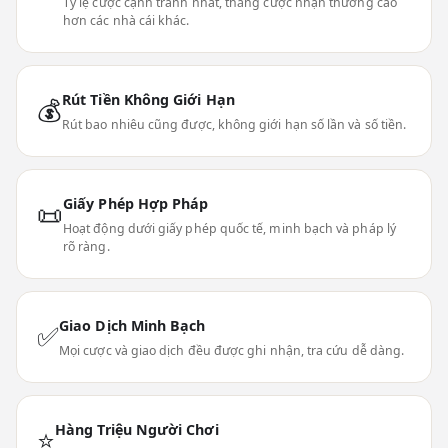
Tỷ lệ cược cạnh tranh nhất, thắng cược nhận thưởng cao
hơn các nhà cái khác.
Rút Tiền Không Giới Hạn
💰
Rút bao nhiêu cũng được, không giới hạn số lần và số tiền.
Giấy Phép Hợp Pháp
📜
Hoạt động dưới giấy phép quốc tế, minh bạch và pháp lý
rõ ràng.
Giao Dịch Minh Bạch
✅
Mọi cược và giao dịch đều được ghi nhận, tra cứu dễ dàng.
Hàng Triệu Người Chơi
⭐