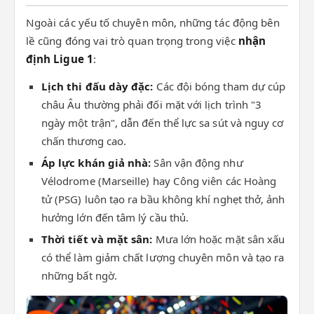
Ngoài các yếu tố chuyên môn, những tác động bên
lề cũng đóng vai trò quan trọng trong việc
nhận
định Ligue 1
:
Lịch thi đấu dày đặc:
Các đội bóng tham dự cúp
châu Âu thường phải đối mặt với lịch trình "3
ngày một trận", dẫn đến thể lực sa sút và nguy cơ
chấn thương cao.
Áp lực khán giả nhà:
Sân vận động như
Vélodrome (Marseille) hay Công viên các Hoàng
tử (PSG) luôn tạo ra bầu không khí nghẹt thở, ảnh
hưởng lớn đến tâm lý cầu thủ.
Thời tiết và mặt sân:
Mưa lớn hoặc mặt sân xấu
có thể làm giảm chất lượng chuyên môn và tạo ra
những bất ngờ.