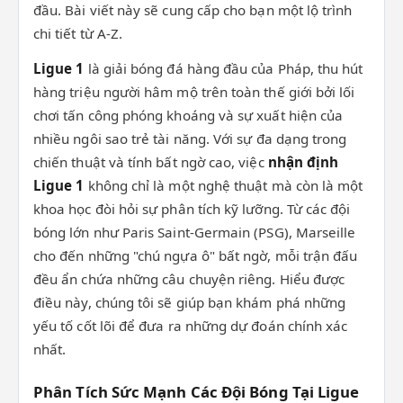
đầu. Bài viết này sẽ cung cấp cho bạn một lộ trình
chi tiết từ A-Z.
Ligue 1
là giải bóng đá hàng đầu của Pháp, thu hút
hàng triệu người hâm mộ trên toàn thế giới bởi lối
chơi tấn công phóng khoáng và sự xuất hiện của
nhiều ngôi sao trẻ tài năng. Với sự đa dạng trong
chiến thuật và tính bất ngờ cao, việc
nhận định
Ligue 1
không chỉ là một nghệ thuật mà còn là một
khoa học đòi hỏi sự phân tích kỹ lưỡng. Từ các đội
bóng lớn như Paris Saint-Germain (PSG), Marseille
cho đến những "chú ngựa ô" bất ngờ, mỗi trận đấu
đều ẩn chứa những câu chuyện riêng. Hiểu được
điều này, chúng tôi sẽ giúp bạn khám phá những
yếu tố cốt lõi để đưa ra những dự đoán chính xác
nhất.
Phân Tích Sức Mạnh Các Đội Bóng Tại Ligue