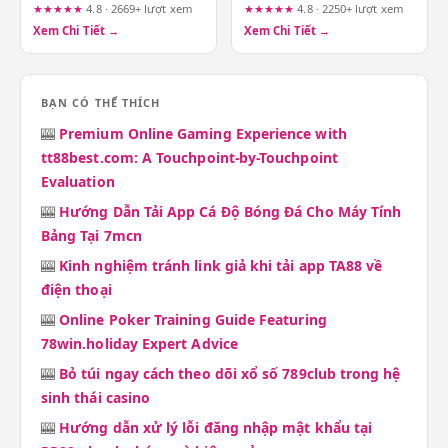
cận cho tài khoản mới?
Step-by-Step Beginner’s
★★★★★
4.8 · 2669+ lượt xem
★★★★★
4.8 · 2250+ lượt xem
Guide
Xem Chi Tiết →
Xem Chi Tiết →
BẠN CÓ THỂ THÍCH
🎰
Premium Online Gaming Experience with
tt88best.com: A Touchpoint-by-Touchpoint
Evaluation
🎰
Hướng Dẫn Tải App Cá Độ Bóng Đá Cho Máy Tính
Bảng Tại 7mcn
🎰
Kinh nghiệm tránh link giả khi tải app TA88 về
điện thoại
🎰
Online Poker Training Guide Featuring
78win.holiday Expert Advice
🎰
Bỏ túi ngay cách theo dõi xổ số 789club trong hệ
sinh thái casino
🎰
Hướng dẫn xử lý lỗi đăng nhập mật khẩu tại