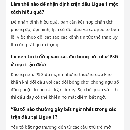
Làm thế nào để nhận định trận đấu Ligue 1 một
cách hiệu quả?
Để nhận định hiệu quả, bạn cần kết hợp phân tích
phong độ, đội hình, lịch sử đối đầu và các yếu tố bên
lề. Việc theo dõi sát sao các kênh tin tức thể thao uy
tín cũng rất quan trọng.
Có nên tin tưởng vào các đội bóng lớn như PSG
ở mọi trận đấu?
Không nên. PSG dù mạnh nhưng thường gặp khó
khăn khi đối đầu với các đội bóng chơi phòng ngự số
đông hoặc trong các trận derby. Sự chủ quan và lịch
thi đấu dày có thể khiến họ mất điểm bất ngờ.
Yếu tố nào thường gây bất ngờ nhất trong các
trận đấu tại Ligue 1?
Yếu tố bất ngờ thường đến từ các cầu thủ trẻ mới