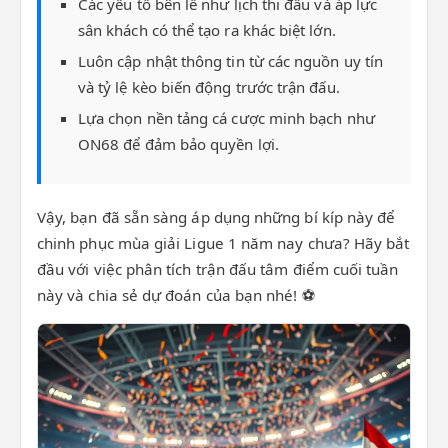
Các yếu tố bên lề như lịch thi đấu và áp lực
sân khách có thể tạo ra khác biệt lớn.
Luôn cập nhật thông tin từ các nguồn uy tín
và tỷ lệ kèo biến động trước trận đấu.
Lựa chọn nền tảng cá cược minh bạch như
ON68 để đảm bảo quyền lợi.
Vậy, bạn đã sẵn sàng áp dụng những bí kíp này để
chinh phục mùa giải Ligue 1 năm nay chưa? Hãy bắt
đầu với việc phân tích trận đấu tâm điểm cuối tuần
này và chia sẻ dự đoán của bạn nhé! ⚽