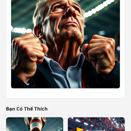
Bạn Có Thể Thích