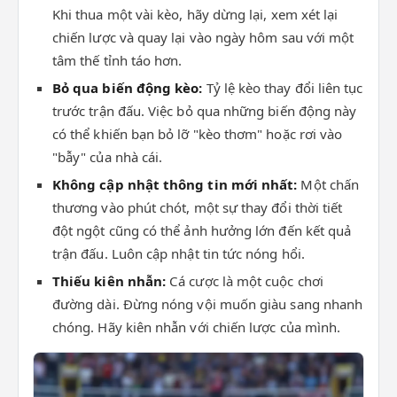
Khi thua một vài kèo, hãy dừng lại, xem xét lại
chiến lược và quay lại vào ngày hôm sau với một
tâm thế tỉnh táo hơn.
Bỏ qua biến động kèo:
Tỷ lệ kèo thay đổi liên tục
trước trận đấu. Việc bỏ qua những biến động này
có thể khiến bạn bỏ lỡ "kèo thơm" hoặc rơi vào
"bẫy" của nhà cái.
Không cập nhật thông tin mới nhất:
Một chấn
thương vào phút chót, một sự thay đổi thời tiết
đột ngột cũng có thể ảnh hưởng lớn đến kết quả
trận đấu. Luôn cập nhật tin tức nóng hổi.
Thiếu kiên nhẫn:
Cá cược là một cuộc chơi
đường dài. Đừng nóng vội muốn giàu sang nhanh
chóng. Hãy kiên nhẫn với chiến lược của mình.