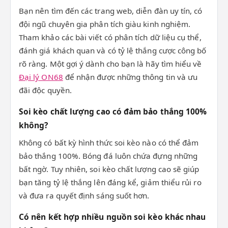
Bạn nên tìm đến các trang web, diễn đàn uy tín, có
đội ngũ chuyên gia phân tích giàu kinh nghiệm.
Tham khảo các bài viết có phân tích dữ liệu cụ thể,
đánh giá khách quan và có tỷ lệ thắng cược công bố
rõ ràng. Một gợi ý dành cho bạn là hãy tìm hiểu về
Đại lý ON68
để nhận được những thông tin và ưu
đãi độc quyền.
Soi kèo chất lượng cao có đảm bảo thắng 100%
không?
Không có bất kỳ hình thức soi kèo nào có thể đảm
bảo thắng 100%. Bóng đá luôn chứa đựng những
bất ngờ. Tuy nhiên, soi kèo chất lượng cao sẽ giúp
bạn tăng tỷ lệ thắng lên đáng kể, giảm thiểu rủi ro
và đưa ra quyết định sáng suốt hơn.
Có nên kết hợp nhiều nguồn soi kèo khác nhau