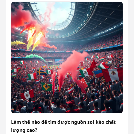
Làm thế nào để tìm được nguồn soi kèo chất
lượng cao?