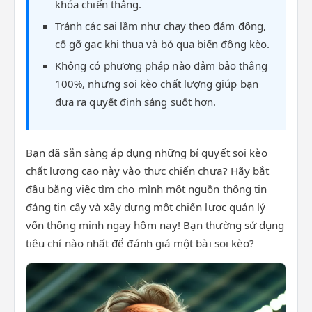
khóa chiến thắng.
Tránh các sai lầm như chạy theo đám đông,
cố gỡ gạc khi thua và bỏ qua biến động kèo.
Không có phương pháp nào đảm bảo thắng
100%, nhưng soi kèo chất lượng giúp bạn
đưa ra quyết định sáng suốt hơn.
Bạn đã sẵn sàng áp dụng những bí quyết soi kèo
chất lượng cao này vào thực chiến chưa? Hãy bắt
đầu bằng việc tìm cho mình một nguồn thông tin
đáng tin cậy và xây dựng một chiến lược quản lý
vốn thông minh ngay hôm nay! Bạn thường sử dụng
tiêu chí nào nhất để đánh giá một bài soi kèo?