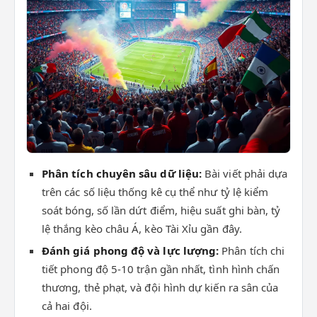
Phân tích chuyên sâu dữ liệu:
Bài viết phải dựa
trên các số liệu thống kê cụ thể như tỷ lệ kiểm
soát bóng, số lần dứt điểm, hiệu suất ghi bàn, tỷ
lệ thắng kèo châu Á, kèo Tài Xỉu gần đây.
Đánh giá phong độ và lực lượng:
Phân tích chi
tiết phong độ 5-10 trận gần nhất, tình hình chấn
thương, thẻ phạt, và đội hình dự kiến ra sân của
cả hai đội.