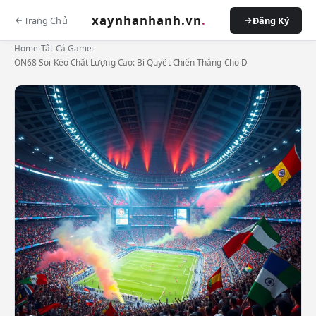
xaynhanhanh.vn
.
Trang Chủ
Đăng Ký
Home
›
Tất Cả Game
›
ON68 Soi Kèo Chất Lượng Cao: Bí Quyết Chiến Thắng Cho D