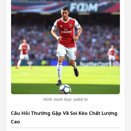
Hình minh hoạ: on68.tv
Câu Hỏi Thường Gặp Về Soi Kèo Chất Lượng
Cao