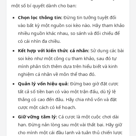
một số bí quyết dành cho bạn:
Chọn lọc thông tin:
Đừng tin tưởng tuyệt đối
vào bất kỳ một nguồn soi kèo nào. Hãy tham khảo
nhiều nguồn khác nhau, so sánh và đối chiếu để
có cái nhìn đa chiều.
Kết hợp với kiến thức cá nhân:
Sử dụng các bài
soi kèo như một công cụ tham khảo, sau đó tự
mình phân tích thêm dựa trên hiểu biết và kinh
nghiệm cá nhân về môn thể thao đó.
Quản lý vốn hiệu quả:
Đừng bao giờ đặt cược
tất cả số tiền bạn có vào một trận đấu, dù tỷ lệ
thắng có cao đến đâu. Hãy chia nhỏ vốn và đặt
cược một cách có kế hoạch.
Giữ vững tâm lý:
Cá cược là một cuộc chơi dài
hạn. Đừng nản lòng sau một vài thất bại. Hãy giữ
cho mình một cái đầu lạnh và tuân thủ chiến lược