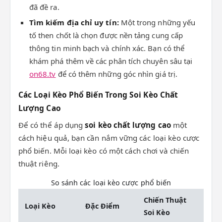
đã đề ra.
Tìm kiếm địa chỉ uy tín:
Một trong những yếu
tố then chốt là chọn được nền tảng cung cấp
thông tin minh bạch và chính xác. Bạn có thể
khám phá thêm về các phân tích chuyên sâu tại
on68.tv
để có thêm những góc nhìn giá trị.
Các Loại Kèo Phổ Biến Trong Soi Kèo Chất
Lượng Cao
Để có thể áp dụng
soi kèo chất lượng cao
một
cách hiệu quả, bạn cần nắm vững các loại kèo cược
phổ biến. Mỗi loại kèo có một cách chơi và chiến
thuật riêng.
So sánh các loại kèo cược phổ biến
Chiến Thuật
Loại Kèo
Đặc Điểm
Soi Kèo