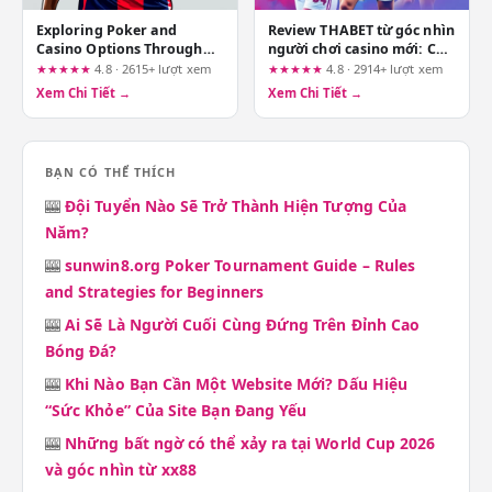
Exploring Poker and
Review THABET từ góc nhìn
Casino Options Through
người chơi casino mới: Có
fun88.support: Who It Fits
thực sự đáng để thử?
★★★★★
4.8 · 2615+ lượt xem
★★★★★
4.8 · 2914+ lượt xem
and Who Should Look
Xem Chi Tiết →
Xem Chi Tiết →
Elsewhere
BẠN CÓ THỂ THÍCH
🎰
Đội Tuyển Nào Sẽ Trở Thành Hiện Tượng Của
Năm?
🎰
sunwin8.org Poker Tournament Guide – Rules
and Strategies for Beginners
🎰
Ai Sẽ Là Người Cuối Cùng Đứng Trên Đỉnh Cao
Bóng Đá?
🎰
Khi Nào Bạn Cần Một Website Mới? Dấu Hiệu
“Sức Khỏe” Của Site Bạn Đang Yếu
🎰
Những bất ngờ có thể xảy ra tại World Cup 2026
và góc nhìn từ xx88