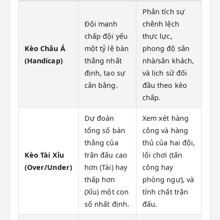
Phân tích sự
Đội mạnh
chênh lệch
chấp đội yếu
thực lực,
Kèo Châu Á
một tỷ lệ bàn
phong độ sân
(Handicap)
thắng nhất
nhà/sân khách,
định, tạo sự
và lịch sử đối
cân bằng.
đầu theo kèo
chấp.
Dự đoán
Xem xét hàng
tổng số bàn
công và hàng
thắng của
thủ của hai đội,
Kèo Tài Xỉu
trận đấu cao
lối chơi (tấn
(Over/Under)
hơn (Tài) hay
công hay
thấp hơn
phòng ngự), và
(Xỉu) một con
tính chất trận
số nhất định.
đấu.