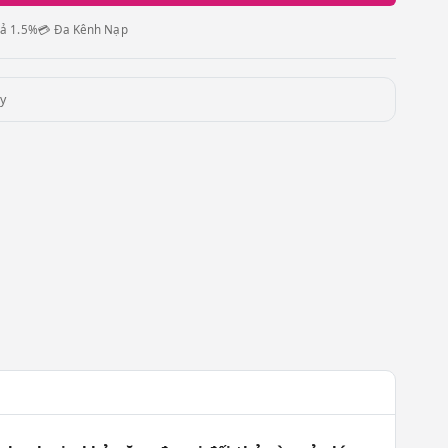
rả 1.5%
💳 Đa Kênh Nạp
y