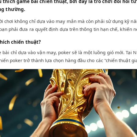
hích game bài chiến thuật, bởi đây là trò chơi đòi hỏi tư 
ông thường.
ời chơi không chỉ dựa vào may mắn mà còn phải sử dụng kỹ năng
u bạn phải đưa ra quyết định dựa trên thông tin hạn chế, khiến
hích chiến thuật?
 chỉ dựa vào vận may, poker sẽ là một luồng gió mới. Tại Nbe
iến poker trở thành lựa chọn hàng đầu cho các "chiến thuật gia