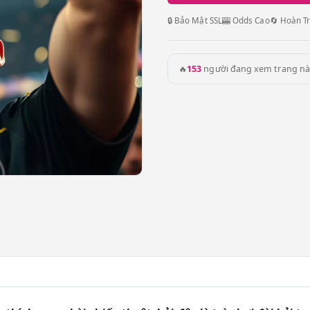
🔒 Bảo Mật SSL
🎰 Odds Cao
🔄 Hoàn T
🔥
153
người đang xem trang nà