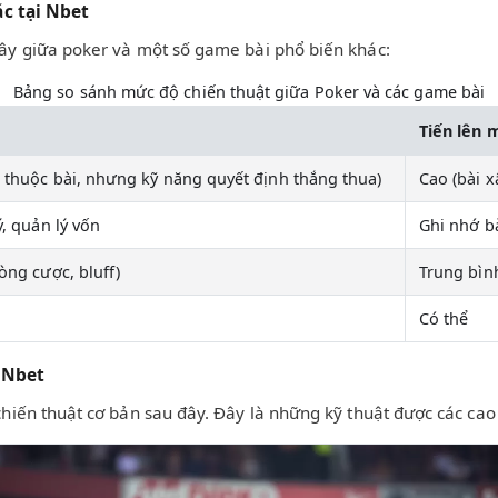
ác tại Nbet
ây giữa poker và một số game bài phổ biến khác:
Bảng so sánh mức độ chiến thuật giữa Poker và các game bài
Tiến lên
 thuộc bài, nhưng kỹ năng quyết định thắng thua)
Cao (bài 
ý, quản lý vốn
Ghi nhớ bà
òng cược, bluff)
Trung bìn
Có thể
 Nbet
hiến thuật cơ bản sau đây. Đây là những kỹ thuật được các ca