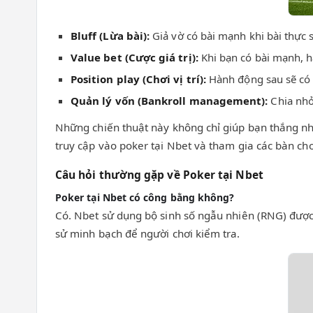
Bluff (Lừa bài):
Giả vờ có bài mạnh khi bài thực s
Value bet (Cược giá trị):
Khi bạn có bài mạnh, hã
Position play (Chơi vị trí):
Hành động sau sẽ có lợ
Quản lý vốn (Bankroll management):
Chia nhỏ 
Những chiến thuật này không chỉ giúp bạn thắng nhi
truy cập vào poker tại Nbet và tham gia các bàn chơ
Câu hỏi thường gặp về Poker tại Nbet
Poker tại Nbet có công bằng không?
Có. Nbet sử dụng bộ sinh số ngẫu nhiên (RNG) được 
sử minh bạch để người chơi kiểm tra.