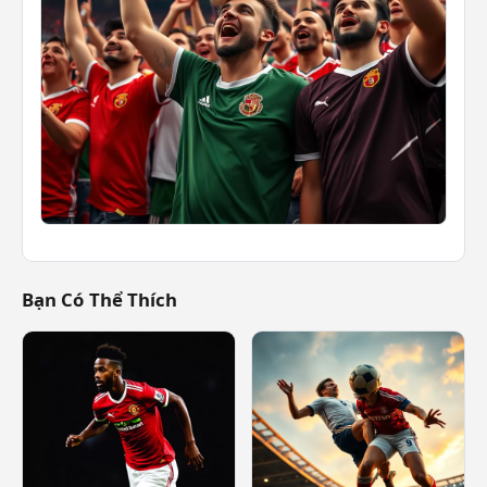
Bạn Có Thể Thích