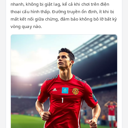
nhanh, không bị giật lag, kể cả khi chơi trên điện
thoại cấu hình thấp. Đường truyền ổn định, ít khi bị
mất kết nối giữa chừng, đảm bảo không bỏ lỡ bất kỳ
vòng quay nào.