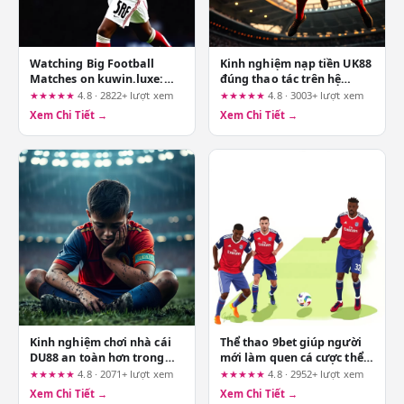
Watching Big Football
Kinh nghiệm nạp tiền UK88
Matches on kuwin.luxe:
đúng thao tác trên hệ
What the Promises
thống nhà cái
★★★★★
4.8 · 2822+ lượt xem
★★★★★
4.8 · 3003+ lượt xem
Actually Mean
Xem Chi Tiết →
Xem Chi Tiết →
Kinh nghiệm chơi nhà cái
Thể thao 9bet giúp người
DU88 an toàn hơn trong
mới làm quen cá cược thể
môi trường online
thao ra sao
★★★★★
4.8 · 2071+ lượt xem
★★★★★
4.8 · 2952+ lượt xem
Xem Chi Tiết →
Xem Chi Tiết →