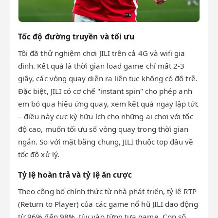
Tốc độ đường truyền và tối ưu
Tôi đã thử nghiệm chơi JILI trên cả 4G và wifi gia
đình. Kết quả là thời gian load game chỉ mất 2-3
giây, các vòng quay diễn ra liên tục không có độ trễ.
Đặc biệt, JILI có cơ chế "instant spin" cho phép anh
em bỏ qua hiệu ứng quay, xem kết quả ngay lập tức
– điều này cực kỳ hữu ích cho những ai chơi với tốc
độ cao, muốn tối ưu số vòng quay trong thời gian
ngắn. So với mặt bằng chung, JILI thuộc top đầu về
tốc độ xử lý.
Tỷ lệ hoàn trả và tỷ lệ ăn cược
Theo công bố chính thức từ nhà phát triển, tỷ lệ RTP
(Return to Player) của các game nổ hũ JILI dao động
từ 96% đến 98%, tùy vào từng tựa game. Con số