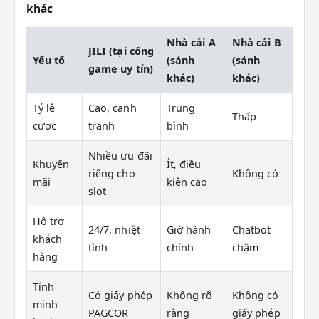
khác
Nhà cái A
Nhà cái B
JILI (tại cổng
Yếu tố
(sảnh
(sảnh
game uy tín)
khác)
khác)
Tỷ lệ
Cao, cạnh
Trung
Thấp
cược
tranh
bình
Nhiều ưu đãi
Khuyến
Ít, điều
riêng cho
Không có
mãi
kiện cao
slot
Hỗ trợ
24/7, nhiệt
Giờ hành
Chatbot
khách
tình
chính
chậm
hàng
Tính
Có giấy phép
Không rõ
Không có
minh
PAGCOR
ràng
giấy phép