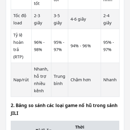
tốt
Tốc độ
2-3
3-5
2-4
4-6 giây
load
giây
giây
giây
Tỷ lệ
hoàn
96% -
95% -
95% -
94% - 96%
trả
98%
97%
97%
(RTP)
Nhanh,
hỗ trợ
Trung
Nạp/rút
Chậm hơn
Nhanh
nhiều
bình
kênh
2. Bảng so sánh các loại game nổ hũ trong sảnh
JILI
Thời