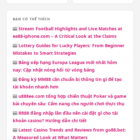
BẠN CÓ THỂ THÍCH
🎰
Stream Football Highlights and Live Matches at
ee88-iphone.com – A Critical Look at the Claims
🎰
Lottery Guides for Lucky Players: From Beginner
Mistakes to Smart Strategies
🎰
Bảng xếp hạng Europa League mới nhất hôm
nay: Cập nhật nóng hổi từ vòng bảng
🎰
Đăng ký MM88 cần chuẩn bị thông tin gì để tạo
tài khoản nhanh hơn
🎰
u888ee.com tổng hợp chiến thuật Poker và game
bài chuyên sâu: Cẩm nang cho người chơi thực thụ
🎰
RR88 đăng nhập lần đầu nên cài đặt gì cho tài
khoản casino? Hướng dẫn chi tiết
🎰
Latest Casino Trends and Reviews from go88.bot:
A Measured Look at What Matters