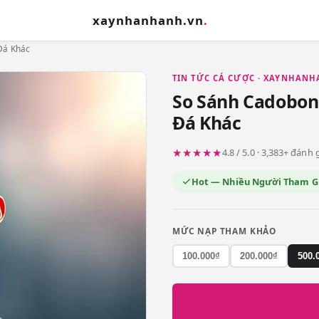
xaynhanhanh.vn
.
Đá Khác
TIN TỨC CÁ CƯỢC · XAYNHANH
So Sánh Cadobon
Đá Khác
★★★★★
4.8 / 5.0 · 3,383+ đánh
Hot — Nhiều Người Tham G
MỨC NẠP THAM KHẢO
100.000₫
200.000₫
500.