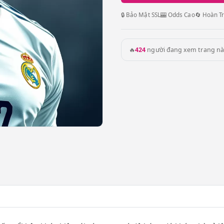
🔒 Bảo Mật SSL
🎰 Odds Cao
🔄 Hoàn T
🔥
424
người đang xem trang nà