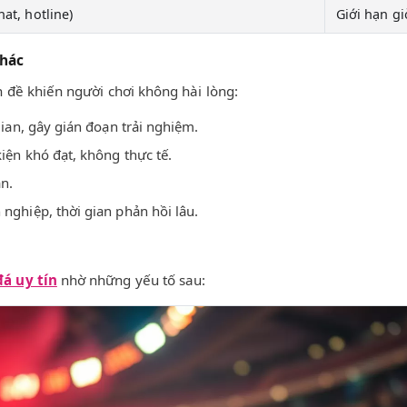
hat, hotline)
Giới hạn g
Khác
 đề khiến người chơi không hài lòng:
gian, gây gián đoạn trải nghiệm.
iện khó đạt, không thực tế.
ân.
nghiệp, thời gian phản hồi lâu.
đá uy tín
nhờ những yếu tố sau: