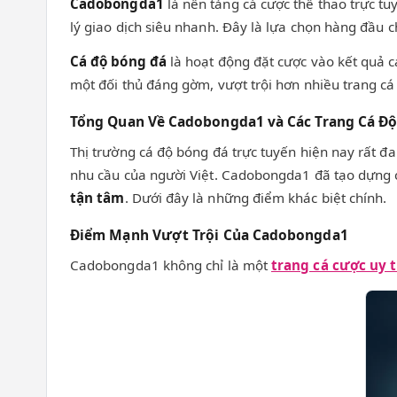
Cadobongda1
là nền tảng cá cược thể thao trực tuy
lý giao dịch siêu nhanh. Đây là lựa chọn hàng đầu 
Cá độ bóng đá
là hoạt động đặt cược vào kết quả c
một đối thủ đáng gờm, vượt trội hơn nhiều trang cá
Tổng Quan Về Cadobongda1 và Các Trang Cá Độ
Thị trường cá độ bóng đá trực tuyến hiện nay rất đ
nhu cầu của người Việt. Cadobongda1 đã tạo dựng c
tận tâm
. Dưới đây là những điểm khác biệt chính.
Điểm Mạnh Vượt Trội Của Cadobongda1
Cadobongda1 không chỉ là một
trang cá cược uy t