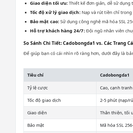
Giao diện tối ưu:
Thiết kế đơn giản, dễ sử dụng t
Tốc độ xử lý giao dịch:
Nạp và rút tiền chỉ tron
Bảo mật cao:
Sử dụng công nghệ mã hóa SSL 256-b
Hỗ trợ khách hàng 24/7:
Đội ngũ nhân viên chuy
So Sánh Chi Tiết: Cadobongda1 vs. Các Trang C
Để giúp bạn có cái nhìn rõ ràng hơn, dưới đây là b
Tiêu chí
Cadobongda1
Tỷ lệ cược
Cao, cạnh tranh
Tốc độ giao dịch
2-5 phút (nạp/rú
Giao diện
Thân thiện, tối
Bảo mật
Mã hóa SSL 256-b