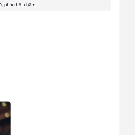
iờ, phản hồi chậm