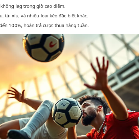
không lag trong giờ cao điểm.
 tài xỉu, và nhiều loại kèo đặc biệt khác.
đến 100%, hoàn trả cược thua hàng tuần.