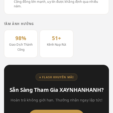
Cộng đồng lớn mạnh, uy tín được khẳng định qua nhiều
năm.
TẦM ẢNH HƯỞNG
98%
51+
Giao Dịch Thành
Kênh Nạp Rút
Công
♠ FLASH KHUYẾN MÃI
Sẵn Sàng Tham Gia XAYNHANHANH?
Hoàn trả không giới hạn. Thưởng nhận ngay lập tức!