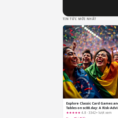
TIN TỨC MỚI NHẤT
Explore Classic Card Games an
Tables on sc88.day: A Risk-Advi
Review
★★★★★
4.8 · 3342+ lượt xem