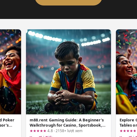
d Poker
m88.rent Gaming Guide: A Beginner's
Explore 
sor's
Walkthrough for Casino, Sportsbook,
Tables on
Poker, Lottery, and Fish Shooting
Review
★★★★★
4.8 · 2158+ lượt xem
★★★★