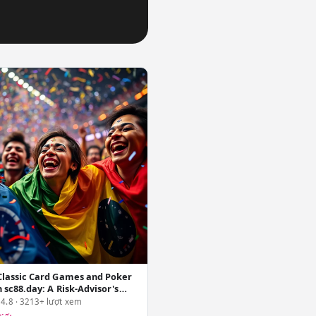
Classic Card Games and Poker
 sc88.day: A Risk-Advisor's
★
4.8 · 3213+ lượt xem