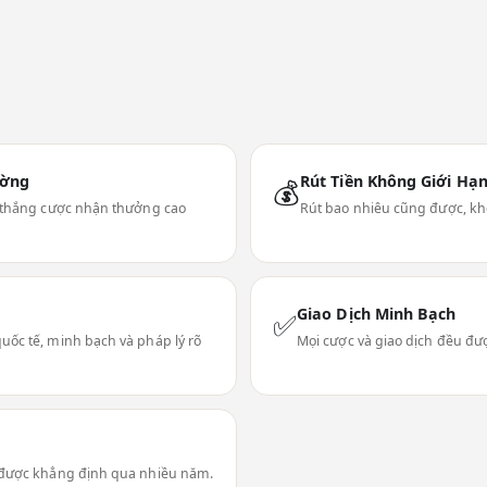
ường
Rút Tiền Không Giới Hạ
💰
, thắng cược nhận thưởng cao
Rút bao nhiêu cũng được, khô
Giao Dịch Minh Bạch
✅
uốc tế, minh bạch và pháp lý rõ
Mọi cược và giao dịch đều đư
 được khẳng định qua nhiều năm.