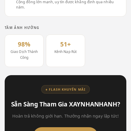
Cộng đồng lớn mạnh, uy tín được khẳng định qua nhiều
năm.
TẦM ẢNH HƯỞNG
98%
51+
Giao Dịch Thành
Kênh Nạp Rút
Công
♠ FLASH KHUYẾN MÃI
Sẵn Sàng Tham Gia XAYNHANHANH?
Hoàn trả không giới hạn. Thưởng nhận ngay lập tức!