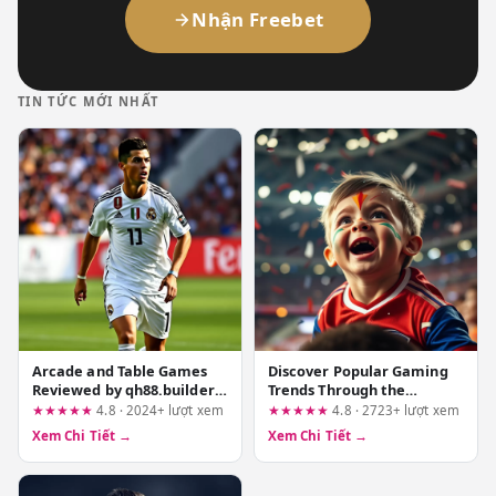
Nhận Freebet
TIN TỨC MỚI NHẤT
Arcade and Table Games
Discover Popular Gaming
Reviewed by qh88.builders:
Trends Through the
Which One Fits You—and
f168.vet Review Hub: What
★★★★★
4.8 · 2024+ lượt xem
★★★★★
4.8 · 2723+ lượt xem
Which One Will Drain You
the Ads Don't Tell You
Xem Chi Tiết →
Xem Chi Tiết →