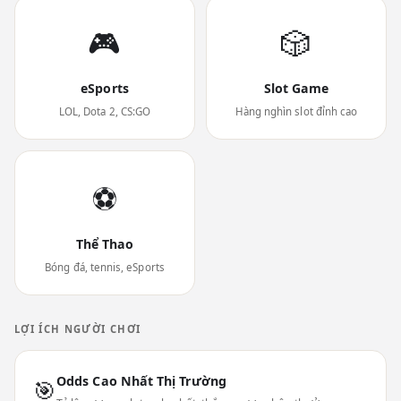
🎮
🎲
eSports
Slot Game
LOL, Dota 2, CS:GO
Hàng nghìn slot đỉnh cao
⚽
Thể Thao
Bóng đá, tennis, eSports
LỢI ÍCH NGƯỜI CHƠI
Odds Cao Nhất Thị Trường
🎯