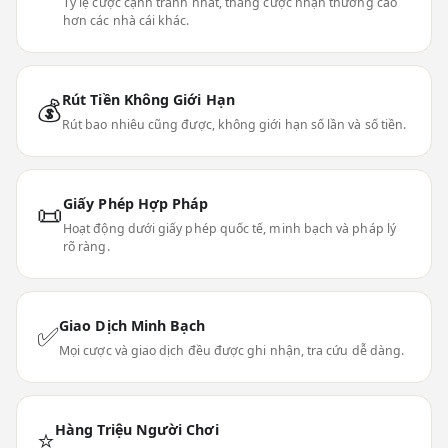
Tỷ lệ cược cạnh tranh nhất, thắng cược nhận thưởng cao
hơn các nhà cái khác.
Rút Tiền Không Giới Hạn
💰
Rút bao nhiêu cũng được, không giới hạn số lần và số tiền.
Giấy Phép Hợp Pháp
📜
Hoạt động dưới giấy phép quốc tế, minh bạch và pháp lý
rõ ràng.
Giao Dịch Minh Bạch
✅
Mọi cược và giao dịch đều được ghi nhận, tra cứu dễ dàng.
Hàng Triệu Người Chơi
⭐