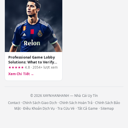
Professional Game Lobby
Solutions: What to Verify
Before You Trust a
★★★★★
4.8 · 2054+ lượt xem
Platform Like uu88pai.com
Xem Chi Tiết →
© 2026 XAYNHANHANH — Nhà Cái Uy Tín
Contact
·
Chính Sách Giao Dịch
·
Chính Sách Hoàn Trả
·
Chính Sách Bảo
Mật
·
Điều Khoản Dịch Vụ
·
Tra Cứu Vé
·
Tất Cả Game
·
Sitemap