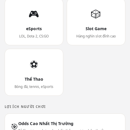
🎮
🎲
eSports
Slot Game
LOL, Dota 2, CS:GO
Hàng nghìn slot đỉnh cao
⚽
Thể Thao
Bóng đá, tennis, eSports
LỢI ÍCH NGƯỜI CHƠI
Odds Cao Nhất Thị Trường
🎯