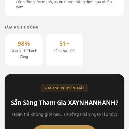
Cộng đồng lớn mạnh, uy tín được khẳng định qua nhiều
năm.
TẦM ẢNH HƯỞNG
98%
51+
Giao Dịch Thành
Kênh Nạp Rút
Công
♠ FLASH KHUYẾN MÃI
Sẵn Sàng Tham Gia XAYNHANHANH?
Hoàn trả không giới hạn. Thưởng nhận ngay lập tức!