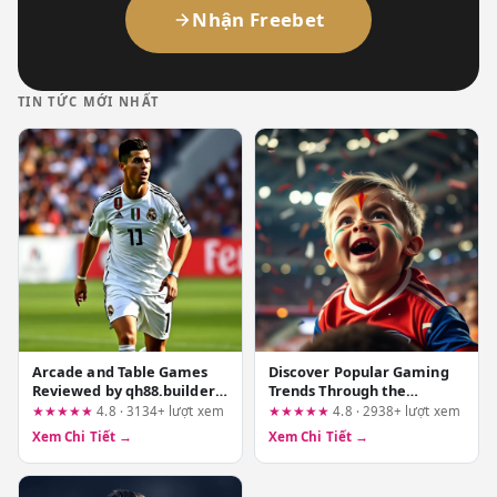
Nhận Freebet
TIN TỨC MỚI NHẤT
Arcade and Table Games
Discover Popular Gaming
Reviewed by qh88.builders:
Trends Through the
Which One Fits You—and
f168.vet Review Hub: What
★★★★★
4.8 · 3134+ lượt xem
★★★★★
4.8 · 2938+ lượt xem
Which One Will Drain You
the Ads Don't Tell You
Xem Chi Tiết →
Xem Chi Tiết →