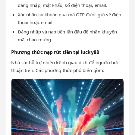
đăng nhập, mật khẩu, số điện thoại, email.
Xác nhận tài khoản qua mã OTP được gửi về điện
thoại hoặc email.
Đăng nhập và nạp tiền lần đầu để nhận khuyến
mãi chào mừng.
Phương thức nạp rút tiền tại lucky88
Nhà cái hỗ trợ nhiều kênh giao dịch để người chơi
thuận tiện. Các phương thức phổ biến gồm: