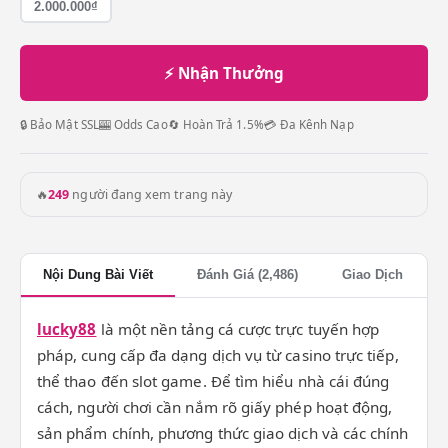
2.000.000₫
⚡ Nhận Thưởng
🔒 Bảo Mật SSL
🎰 Odds Cao
🔄 Hoàn Trả 1.5%
💳 Đa Kênh Nạp
🔥
249
người đang xem trang này
Nội Dung Bài Viết
Đánh Giá (2,486)
Giao Dịch
lucky88
là một nền tảng cá cược trực tuyến hợp
pháp, cung cấp đa dạng dịch vụ từ casino trực tiếp,
thể thao đến slot game. Để tìm hiểu nhà cái đúng
cách, người chơi cần nắm rõ giấy phép hoạt động,
sản phẩm chính, phương thức giao dịch và các chính