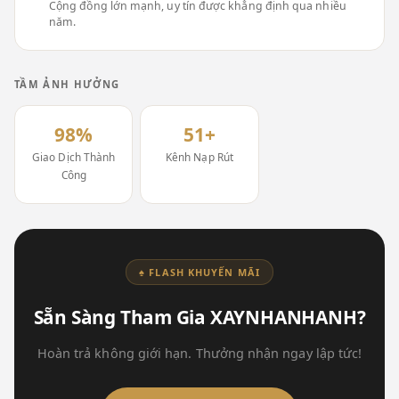
Cộng đồng lớn mạnh, uy tín được khẳng định qua nhiều
năm.
TẦM ẢNH HƯỞNG
98%
51+
Giao Dịch Thành
Kênh Nạp Rút
Công
♠ FLASH KHUYẾN MÃI
Sẵn Sàng Tham Gia XAYNHANHANH?
Hoàn trả không giới hạn. Thưởng nhận ngay lập tức!