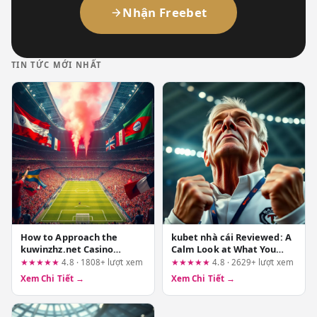
Nhận Freebet
TIN TỨC MỚI NHẤT
How to Approach the
kubet nhà cái Reviewed: A
kuwinzhz.net Casino
Calm Look at What You
Experience: A Practical
Need to Check Before
★★★★★
4.8 · 1808+ lượt xem
★★★★★
4.8 · 2629+ lượt xem
Guide to Game Selection
Betting
Xem Chi Tiết →
Xem Chi Tiết →
and Play