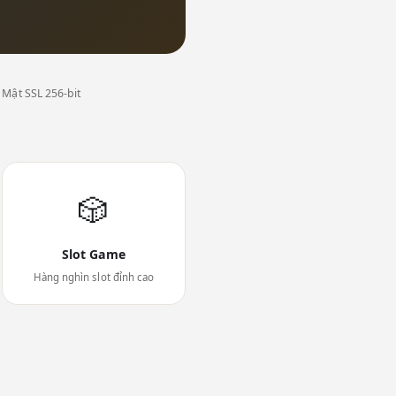
 Mật SSL 256-bit
🎲
Slot Game
Hàng nghìn slot đỉnh cao