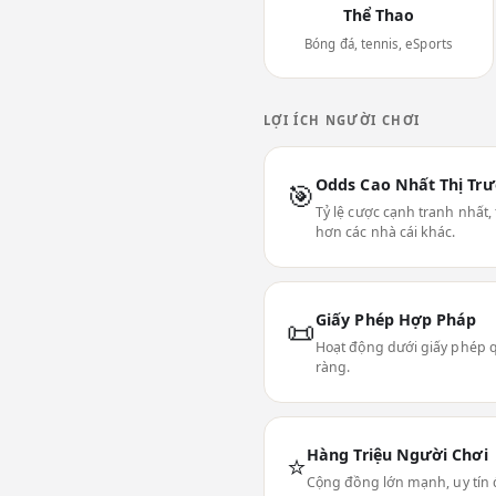
Thể Thao
Bóng đá, tennis, eSports
LỢI ÍCH NGƯỜI CHƠI
Odds Cao Nhất Thị Tr
🎯
Tỷ lệ cược cạnh tranh nhất
hơn các nhà cái khác.
Giấy Phép Hợp Pháp
📜
Hoạt động dưới giấy phép q
ràng.
Hàng Triệu Người Chơi
⭐
Cộng đồng lớn mạnh, uy tín