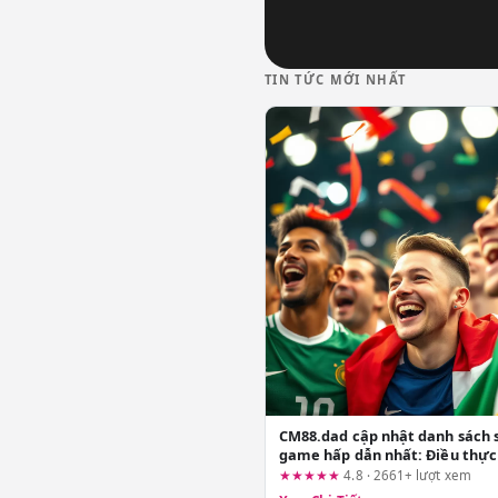
TIN TỨC MỚI NHẤT
CM88.dad cập nhật danh sách 
game hấp dẫn nhất: Điều thực
kiểm tra trước khi nạp vốn
★★★★★
4.8 · 2661+ lượt xem