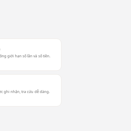
n
ng giới hạn số lần và số tiền.
ợc ghi nhận, tra cứu dễ dàng.