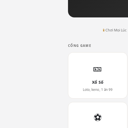
📱
Chơi Mọi Lúc
CỔNG GAME
🎫
Xổ Số
Loto, keno, 1 ăn 99
⚽