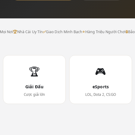
 Mọi Nơi
🏆
Nhà Cái Uy Tín
✅
Giao Dịch Minh Bạch
⭐
Hàng Triệu Người Chơi
🔒
Bảo
🏆
🎮
Giải Đấu
eSports
Cược giải lớn
LOL, Dota 2, CS:GO