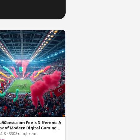
90best.com Feels Different: A
w of Modern Digital Gaming
s
★
4.8 · 3308+ lượt xem