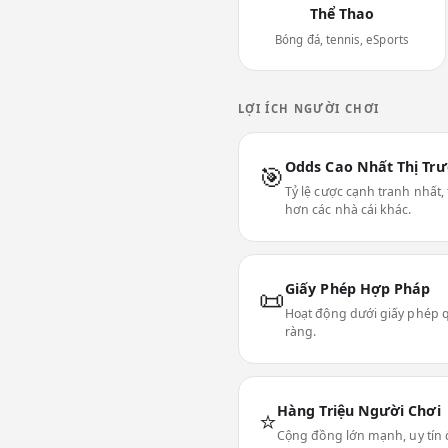
Thể Thao
Bóng đá, tennis, eSports
LỢI ÍCH NGƯỜI CHƠI
Odds Cao Nhất Thị Tr
🎯
Tỷ lệ cược cạnh tranh nhất
hơn các nhà cái khác.
Giấy Phép Hợp Pháp
📜
Hoạt động dưới giấy phép q
ràng.
Hàng Triệu Người Chơi
⭐
Cộng đồng lớn mạnh, uy tín