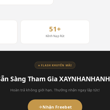
51+
Kênh Nạp Rút
♠ FLASH KHUYẾN MÃI
Sẵn Sàng Tham Gia XAYNHANHANH
Hoàn trả không giới hạn. Thưởng nhận ngay lập tức!
Nhận Freebet