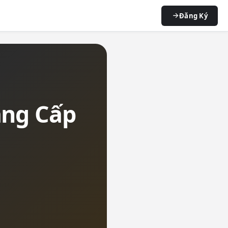
Đăng Ký
ng Cấp