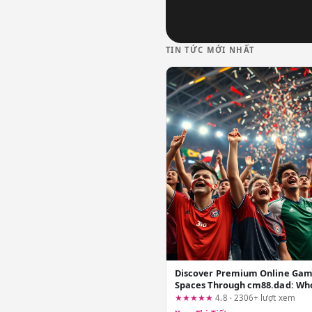
TIN TỨC MỚI NHẤT
Discover Premium Online Gam
Spaces Through cm88.dad: Who 
and Who Should Walk Away
★★★★★
4.8 · 2306+ lượt xem