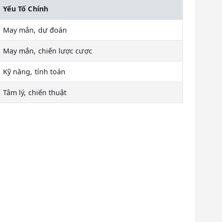
Yếu Tố Chính
May mắn, dự đoán
May mắn, chiến lược cược
Kỹ năng, tính toán
Tâm lý, chiến thuật