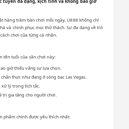
 tuyến đa dạng, kịch tính và không bao giờ
 nhật hàng trăm bàn chơi mỗi ngày, U888 không chỉ
 phá và chinh phục mọi thử thách. Sự đa dạng về trò
 cách chơi của từng cá nhân.
 tên tuổi của sân chơi này:
ao giờ thiếu vắng sự lựa chọn.
ác chân thực như đang ở sòng bạc Las Vegas.
xử lý trong tích tắc.
trị gia tăng cho người chơi.
ản phẩm chính được yêu thích nhất: