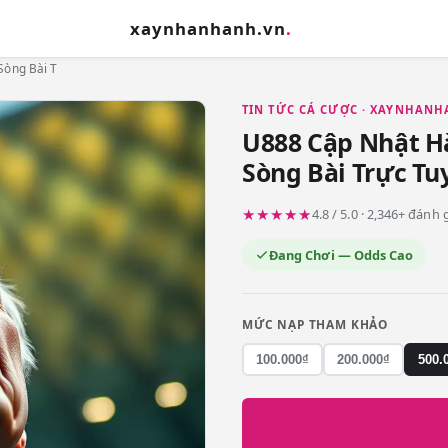
xaynhanhanh.vn
.
Sòng Bài T
TIN TỨC CÁ CƯỢC · XAYNHANH
U888 Cập Nhật H
Sòng Bài Trực Tu
★★★★★
4.8 / 5.0 · 2,346+ đánh
Đang Chơi — Odds Cao
MỨC NẠP THAM KHẢO
100.000₫
200.000₫
500.