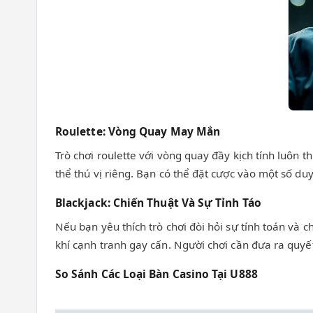
Roulette: Vòng Quay May Mắn
Trò chơi roulette với vòng quay đầy kịch tính luôn
thể thú vị riêng. Bạn có thể đặt cược vào một số d
Blackjack: Chiến Thuật Và Sự Tỉnh Táo
Nếu bạn yêu thích trò chơi đòi hỏi sự tính toán và c
khí cạnh tranh gay cấn. Người chơi cần đưa ra quyế
So Sánh Các Loại Bàn Casino Tại U888