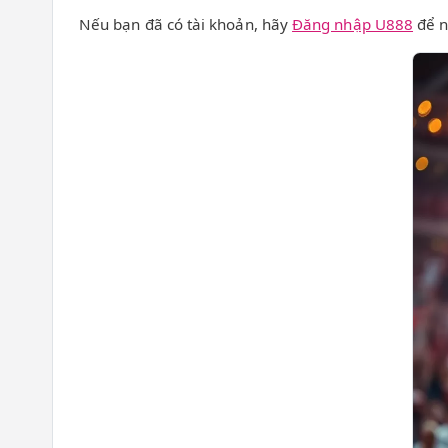
Nếu bạn đã có tài khoản, hãy
Đăng nhập U888
để n