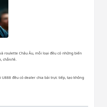
 và roulette Châu Âu, mỗi loại đều có những biến
, chẵn/lẻ.
i U888 đều có dealer chia bài trực tiếp, tạo không