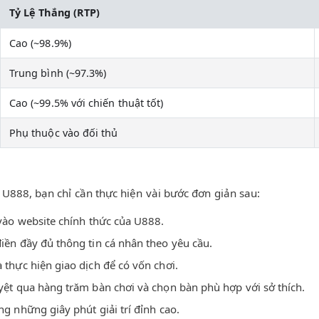
Tỷ Lệ Thắng (RTP)
Cao (~98.9%)
Trung bình (~97.3%)
Cao (~99.5% với chiến thuật tốt)
Phụ thuộc vào đối thủ
 U888, bạn chỉ cần thực hiện vài bước đơn giản sau:
vào website chính thức của U888.
ền đầy đủ thông tin cá nhân theo yêu cầu.
thực hiện giao dịch để có vốn chơi.
ệt qua hàng trăm bàn chơi và chọn bàn phù hợp với sở thích.
g những giây phút giải trí đỉnh cao.