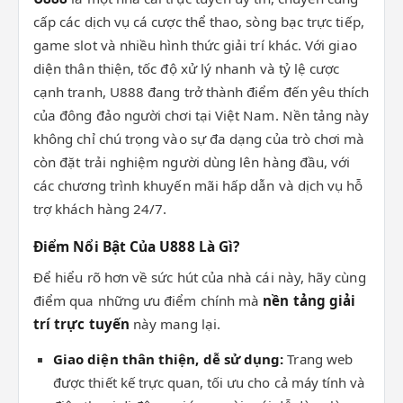
cấp các dịch vụ cá cược thể thao, sòng bạc trực tiếp,
game slot và nhiều hình thức giải trí khác. Với giao
diện thân thiện, tốc độ xử lý nhanh và tỷ lệ cược
cạnh tranh, U888 đang trở thành điểm đến yêu thích
của đông đảo người chơi tại Việt Nam. Nền tảng này
không chỉ chú trọng vào sự đa dạng của trò chơi mà
còn đặt trải nghiệm người dùng lên hàng đầu, với
các chương trình khuyến mãi hấp dẫn và dịch vụ hỗ
trợ khách hàng 24/7.
Điểm Nổi Bật Của U888 Là Gì?
Để hiểu rõ hơn về sức hút của nhà cái này, hãy cùng
điểm qua những ưu điểm chính mà
nền tảng giải
trí trực tuyến
này mang lại.
Giao diện thân thiện, dễ sử dụng:
Trang web
được thiết kế trực quan, tối ưu cho cả máy tính và