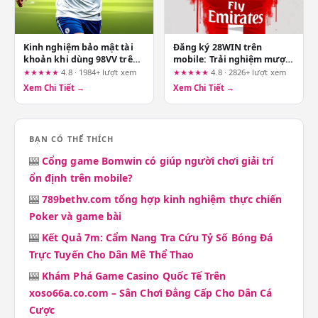
Kinh nghiệm bảo mật tài
Đăng ký 28WIN trên
khoản khi dùng 98VV trên
mobile: Trải nghiệm mượt
nhiều thiết bị
mà cho tân thủ
★★★★★
4.8 · 1984+ lượt xem
★★★★★
4.8 · 2826+ lượt xem
Xem Chi Tiết →
Xem Chi Tiết →
BẠN CÓ THỂ THÍCH
🎰
Cổng game Bomwin có giúp người chơi giải trí
ổn định trên mobile?
🎰
789bethv.com tổng hợp kinh nghiệm thực chiến
Poker và game bài
🎰
Kết Quả 7m: Cẩm Nang Tra Cứu Tỷ Số Bóng Đá
Trực Tuyến Cho Dân Mê Thể Thao
🎰
Khám Phá Game Casino Quốc Tế Trên
xoso66a.co.com – Sân Chơi Đẳng Cấp Cho Dân Cá
Cược