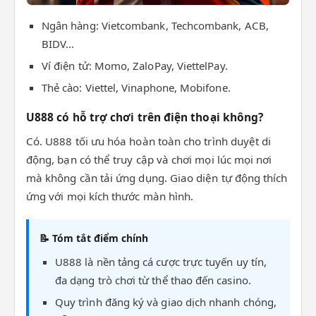
Ngân hàng: Vietcombank, Techcombank, ACB,
BIDV...
Ví điện tử: Momo, ZaloPay, ViettelPay.
Thẻ cào: Viettel, Vinaphone, Mobifone.
U888 có hỗ trợ chơi trên điện thoại không?
Có. U888 tối ưu hóa hoàn toàn cho trình duyệt di
động, bạn có thể truy cập và chơi mọi lúc mọi nơi
mà không cần tải ứng dụng. Giao diện tự động thích
ứng với mọi kích thước màn hình.
📝 Tóm tắt điểm chính
U888 là nền tảng cá cược trực tuyến uy tín,
đa dạng trò chơi từ thể thao đến casino.
Quy trình đăng ký và giao dịch nhanh chóng,