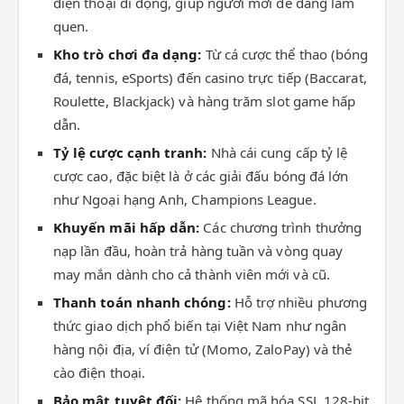
điện thoại di động, giúp người mới dễ dàng làm
quen.
Kho trò chơi đa dạng:
Từ cá cược thể thao (bóng
đá, tennis, eSports) đến casino trực tiếp (Baccarat,
Roulette, Blackjack) và hàng trăm slot game hấp
dẫn.
Tỷ lệ cược cạnh tranh:
Nhà cái cung cấp tỷ lệ
cược cao, đặc biệt là ở các giải đấu bóng đá lớn
như Ngoại hạng Anh, Champions League.
Khuyến mãi hấp dẫn:
Các chương trình thưởng
nạp lần đầu, hoàn trả hàng tuần và vòng quay
may mắn dành cho cả thành viên mới và cũ.
Thanh toán nhanh chóng:
Hỗ trợ nhiều phương
thức giao dịch phổ biến tại Việt Nam như ngân
hàng nội địa, ví điện tử (Momo, ZaloPay) và thẻ
cào điện thoại.
Bảo mật tuyệt đối:
Hệ thống mã hóa SSL 128-bit