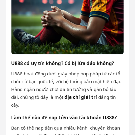
U888 có uy tín không? Có bị lừa đảo không?
U888 hoạt động dưới giấy phép hợp pháp từ các tổ
chức cờ bạc quốc tế, với hệ thống bảo mật hiện đại.
Hàng ngàn người chơi đã tin tưởng và gắn bó lâu
dài, chứng tỏ đây là một
địa chỉ giải trí
đáng tin
cậy.
Làm thế nào để nạp tiền vào tài khoản U888?
Bạn có thể nạp tiền qua nhiều kênh: chuyển khoản