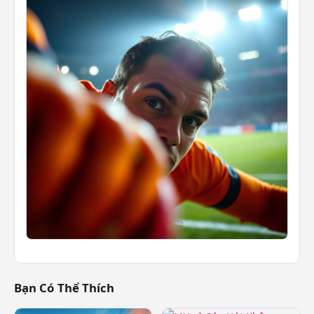
Bạn Có Thể Thích