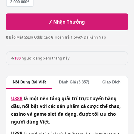
2.000.000₫
⚡ Nhận Thưởng
🔒 Bảo Mật SSL
🎰 Odds Cao
🔄 Hoàn Trả 1.5%
💳 Đa Kênh Nạp
🔥
180
người đang xem trang này
Nội Dung Bài Viết
Đánh Giá (3,357)
Giao Dịch
U888
là một nền tảng giải trí trực tuyến hàng
đầu, nổi bật với các sản phẩm cá cược thể thao,
casino và game slot đa dạng, được tối ưu cho
người dùng Việt.
U888
là một nhà cái trực tuyến uy tín, chuyên cung