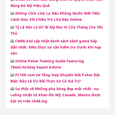
Bóng Đá Mỹ Hiệu Quả
🎰
Không Click Link Lạ Nếu Không Muốn Mất Tiền:
Cảnh Giác Với Chiêu Trò Lừa Đảo Online
🎰
Tỷ Lệ Kèo Là Gì? Bí Kíp Đọc Vị Cửa Thắng Cho Tân
Thủ
🎰
CM88.dad cập nhật danh sách sảnh game hấp
dẫn nhất: Điều thực sự cần kiểm tra trước khi nạp
vốn
🎰
Online Poker Training Guide Featuring
78win.holiday Expert Advice
🎰
PC168.com.tw Tổng Hợp Khuyến Mãi Poker Đặc
Biệt: Đâu Là Ưu Đãi Thực Sự Có Giá Trị?
🎰
Sự thật về Những pha bóng đẹp mắt nhất - sự
cuồng nhiệt từ khán đài Mỹ, Canada, Mexico được
bật mí trên nk88.ing