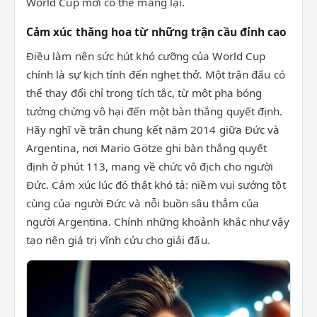
World Cup mới có thể mang lại.
Cảm xúc thăng hoa từ những trận cầu đỉnh cao
Điều làm nên sức hút khó cưỡng của World Cup
chính là sự kịch tính đến nghẹt thở. Một trận đấu có
thể thay đổi chỉ trong tích tắc, từ một pha bóng
tưởng chừng vô hại đến một bàn thắng quyết định.
Hãy nghĩ về trận chung kết năm 2014 giữa Đức và
Argentina, nơi Mario Götze ghi bàn thắng quyết
định ở phút 113, mang về chức vô địch cho người
Đức. Cảm xúc lúc đó thật khó tả: niềm vui sướng tột
cùng của người Đức và nỗi buồn sâu thẳm của
người Argentina. Chính những khoảnh khắc như vậy
tạo nên giá trị vĩnh cửu cho giải đấu.