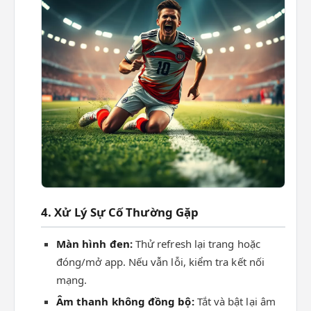
4. Xử Lý Sự Cố Thường Gặp
Màn hình đen:
Thử refresh lại trang hoặc
đóng/mở app. Nếu vẫn lỗi, kiểm tra kết nối
mạng.
Âm thanh không đồng bộ:
Tắt và bật lại âm