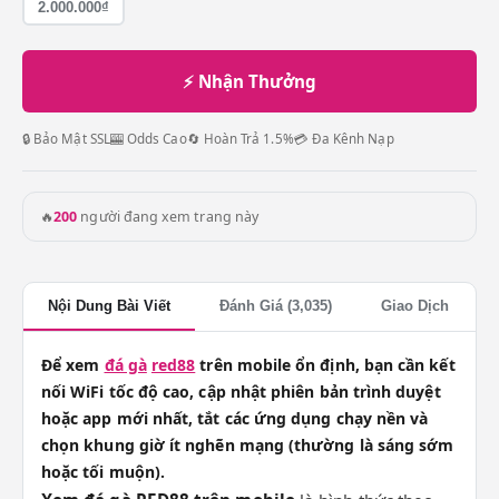
2.000.000₫
⚡ Nhận Thưởng
🔒 Bảo Mật SSL
🎰 Odds Cao
🔄 Hoàn Trả 1.5%
💳 Đa Kênh Nạp
🔥
200
người đang xem trang này
Nội Dung Bài Viết
Đánh Giá (3,035)
Giao Dịch
Để xem
đá gà
red88
trên mobile ổn định, bạn cần kết
nối WiFi tốc độ cao, cập nhật phiên bản trình duyệt
hoặc app mới nhất, tắt các ứng dụng chạy nền và
chọn khung giờ ít nghẽn mạng (thường là sáng sớm
hoặc tối muộn).