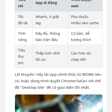
App di động
chí
web
Tốc
Nhanh, ít giật
Phụ thuộc
độ tải
lag
nhiều vào cache
Tính
Đầy đủ, thông
Cơ bản, dễ
năng
báo trận đấu
tương thích
Tiêu
Thấp hơn nhờ
Cao hơn do
thụ
tối ưu
chạy nền
pin
Lời khuyên: Hãy tải app chính thức từ RED88 nếu
có, hoặc dùng trình duyệt Chrome/Safari với chế
độ "Desktop Site" để có giao diện tốt nhất.