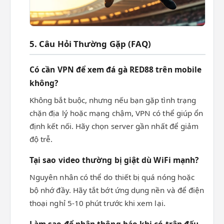
5. Câu Hỏi Thường Gặp (FAQ)
Có cần VPN để xem đá gà RED88 trên mobile
không?
Không bắt buộc, nhưng nếu bạn gặp tình trạng
chặn địa lý hoặc mạng chậm, VPN có thể giúp ổn
định kết nối. Hãy chọn server gần nhất để giảm
độ trễ.
Tại sao video thường bị giật dù WiFi mạnh?
Nguyên nhân có thể do thiết bị quá nóng hoặc
bộ nhớ đầy. Hãy tắt bớt ứng dụng nền và để điện
thoại nghỉ 5-10 phút trước khi xem lại.