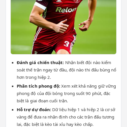
Đánh giá chiến thuật:
Nhận biết đội nào kiểm
soát thế trận ngay từ đầu, đội nào thi đấu bùng nổ
hơn trong hiệp 2.
Phân tích phong độ:
Xem xét khả năng giữ vững
phong độ của đội bóng trong suốt 90 phút, đặc
biệt là giai đoạn cuối trận.
Hỗ trợ dự đoán:
Dữ liệu hiệp 1 và hiệp 2 là cơ sở
vàng để đưa ra nhận định cho các trận đấu tương
lai, đặc biệt là kèo tài xỉu hay kèo chấp.