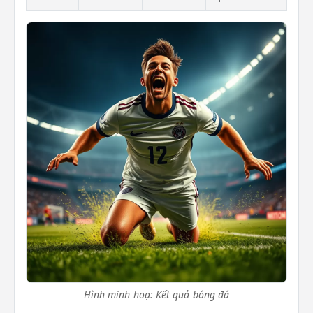
Hình minh hoạ: Kết quả bóng đá