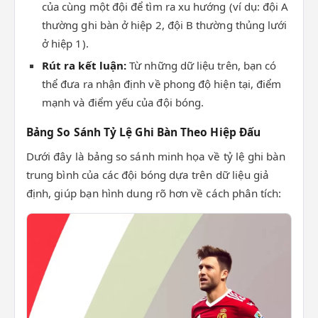
của cùng một đội để tìm ra xu hướng (ví dụ: đội A
thường ghi bàn ở hiệp 2, đội B thường thủng lưới
ở hiệp 1).
Rút ra kết luận:
Từ những dữ liệu trên, bạn có
thể đưa ra nhận định về phong độ hiện tại, điểm
mạnh và điểm yếu của đội bóng.
Bảng So Sánh Tỷ Lệ Ghi Bàn Theo Hiệp Đấu
Dưới đây là bảng so sánh minh họa về tỷ lệ ghi bàn
trung bình của các đội bóng dựa trên dữ liệu giả
định, giúp bạn hình dung rõ hơn về cách phân tích: