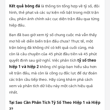
Kết quả bóng đá
là thông tin tổng hợp về tỷ số, đội
hình, thẻ phạt và các sự kiện nổi bật trong một trận
cầu, phản ánh chính xác cục diện trận đấu qua từng
hiệp đấu.
Bạn đã bao giờ xem tỷ số chung cuộc mà vẫn thấy
mơ hồ về diễn biến trận đấu chưa? Thực tế, một
trận bóng đá không chỉ có kết quả cuối cùng, mà
còn là câu chuyện của 45 phút đầu tiên và 45 phút
quyết định sau giờ nghỉ. Việc phân tích
tỷ số theo
hiệp 1 và hiệp 2
không chỉ giúp bạn hiểu sâu hơn
về trận đấu, mà còn là công cụ đắc lực để dự đoán
các trận cầu tiếp theo. Hãy cùng khám phá cách
xem và phân tích dữ liệu này một cách hiệu quả
nhất.
Tại Sao Cần Phân Tích Tỷ Số Theo Hiệp 1 và Hiệp
2?