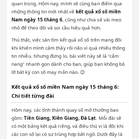
quan trọng. Hôm nay, mình sẽ cùng bạn điểm qua
những thông tin mới nhất về
kết quả xổ số miền
Nam ngày 15 tháng 6
, cũng như chia sẻ vài mẹo
nhỏ để theo dõi và soi cầu hiệu quả hơn.
Thú thật, việc săn tìm kết quả xổ số trên mạng đôi
khi khiến mình cảm thấy rối não vì quá nhiều thông
tin nhiễu. Nhưng đừng lo, bài viết này sẽ là "cẩm
nang" nhanh gọn dành cho bạn, giúp bạn không bỏ
lỡ bất kỳ con số may mắn nào. 😉
Kết quả xổ số miền Nam ngày 15 tháng 6:
Chi tiết từng đài
Hôm nay, các tỉnh thành quay số mở thưởng bao
gồm:
Tiền Giang, Kiên Giang, Đà Lạt
. Mỗi đài sẽ
có một bảng kết quả riêng, và điều thú vị là đôi khi
các con số lại có sự trùng hợp bất ngờ. Dưới đây là