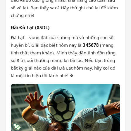
đầu và số cuối giống nhau, khả năng cao tuần sau
sẽ về lại. Bạn thấy sao? Hãy thử ghi chú lại để kiểm
chứng nhé!
Đài Đà Lạt (XSDL)
Đà Lạt – vùng đất của sương mù và những con số
huyền bí. Giải đặc biệt hôm nay là
345678
(mang
tính chất tham khảo). Mình thấy dân tình đồn rằng,
số 8 ở cuối thường mang lại tài lộc. Nếu bạn trúng
bất kỳ giải nào của đài Đà Lạt hôm nay, hãy coi đó
là một tín hiệu tốt lành nhé! 🍀