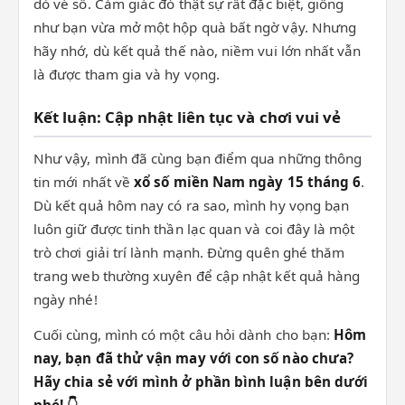
dò vé số. Cảm giác đó thật sự rất đặc biệt, giống
như bạn vừa mở một hộp quà bất ngờ vậy. Nhưng
hãy nhớ, dù kết quả thế nào, niềm vui lớn nhất vẫn
là được tham gia và hy vọng.
Kết luận: Cập nhật liên tục và chơi vui vẻ
Như vậy, mình đã cùng bạn điểm qua những thông
tin mới nhất về
xổ số miền Nam ngày 15 tháng 6
.
Dù kết quả hôm nay có ra sao, mình hy vọng bạn
luôn giữ được tinh thần lạc quan và coi đây là một
trò chơi giải trí lành mạnh. Đừng quên ghé thăm
trang web thường xuyên để cập nhật kết quả hàng
ngày nhé!
Cuối cùng, mình có một câu hỏi dành cho bạn:
Hôm
nay, bạn đã thử vận may với con số nào chưa?
Hãy chia sẻ với mình ở phần bình luận bên dưới