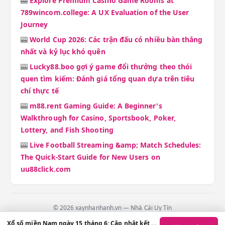
🎰
Explore Premium Casino Game Rooms at
789wincom.college: A UX Evaluation of the User
Journey
🎰
World Cup 2026: Các trận đấu có nhiều bàn thắng
nhất và kỷ lục khó quên
🎰
Lucky88.boo gợi ý game đổi thưởng theo thói
quen tìm kiếm: Đánh giá tổng quan dựa trên tiêu
chí thực tế
🎰
m88.rent Gaming Guide: A Beginner's
Walkthrough for Casino, Sportsbook, Poker,
Lottery, and Fish Shooting
🎰
Live Football Streaming &amp; Match Schedules:
The Quick-Start Guide for New Users on
uu88click.com
© 2026 xaynhanhanh.vn — Nhà Cái Uy Tín
Contact
·
Chính Sách Giao Dịch
·
Chính Sách Hoàn Trả
·
Chính Sách Bảo
Xổ số miền Nam ngày 15 tháng 6: Cập nhật kết quả mới nhất hôm nay