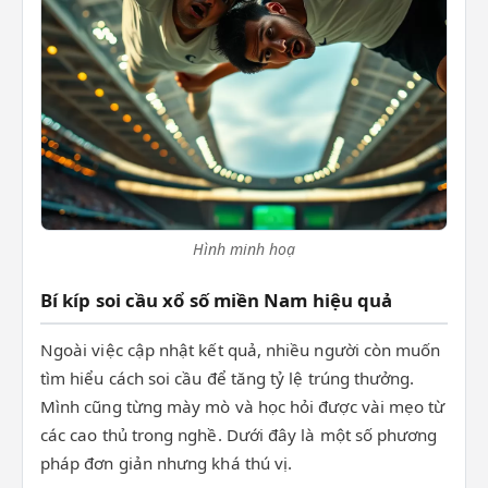
Hình minh hoạ
Bí kíp soi cầu xổ số miền Nam hiệu quả
Ngoài việc cập nhật kết quả, nhiều người còn muốn
tìm hiểu cách soi cầu để tăng tỷ lệ trúng thưởng.
Mình cũng từng mày mò và học hỏi được vài mẹo từ
các cao thủ trong nghề. Dưới đây là một số phương
pháp đơn giản nhưng khá thú vị.