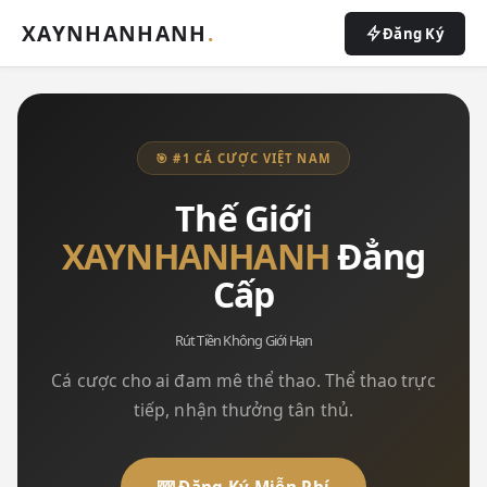
XAYNHANHANH
.
Đăng Ký
🎯 #1 CÁ CƯỢC VIỆT NAM
Thế Giới
XAYNHANHANH
Đẳng
Cấp
Rút Tiền Không Giới Hạn
Cá cược cho ai đam mê thể thao. Thể thao trực
tiếp, nhận thưởng tân thủ.