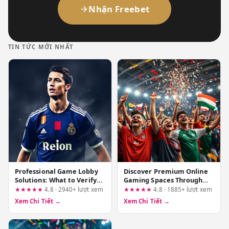
Nhận Freebet
TIN TỨC MỚI NHẤT
Professional Game Lobby
Discover Premium Online
Solutions: What to Verify
Gaming Spaces Through
Before You Trust a
cm88.dad: Who It Fits and
★★★★★
4.8 · 2940+ lượt xem
★★★★★
4.8 · 1885+ lượt xem
Platform Like uu88pai.com
Who Should Walk Away
Xem Chi Tiết →
Xem Chi Tiết →