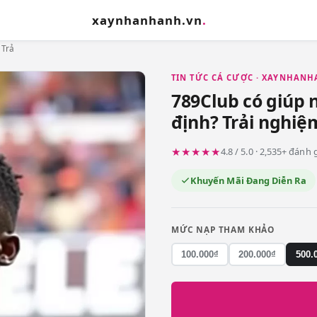
xaynhanhanh.vn
.
 Trả
TIN TỨC CÁ CƯỢC · XAYNHANH
789Club có giúp n
định? Trải nghiệ
★★★★★
4.8 / 5.0 · 2,535+ đánh
Khuyến Mãi Đang Diễn Ra
MỨC NẠP THAM KHẢO
100.000₫
200.000₫
500.