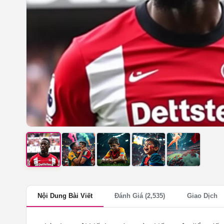
Nội Dung Bài Viết
Đánh Giá (2,535)
Giao Dịch