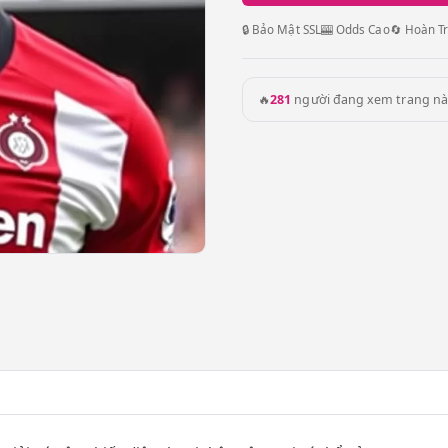
🔒 Bảo Mật SSL
🎰 Odds Cao
🔄 Hoàn T
🔥
281
người đang xem trang nà