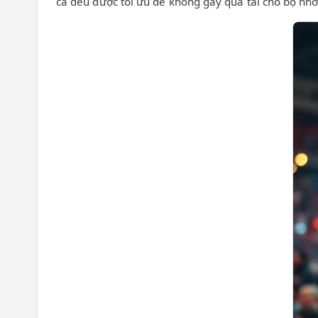
cả đều được tối ưu để không gây quá tải cho bộ nh