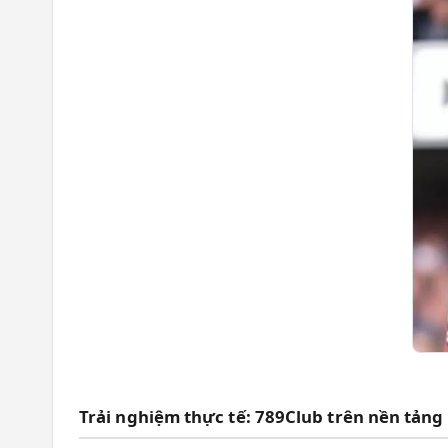
Trải nghiệm thực tế: 789Club trên nền tảng