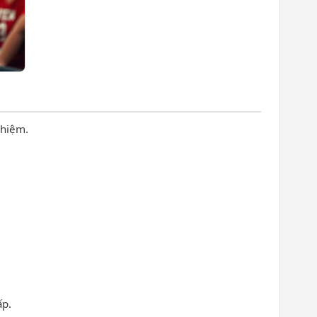
ghiệm.
ấp.