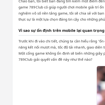
Chào bạn, tôi biết bạn đang tìm kiếm một điểm đến g
game 789Club có giúp người chơi mobile giải trí ổn
nghiệm vô số nền tảng game, tôi sẽ chia sẻ với bạ
thực sự là một lựa chọn đáng tin cậy cho những phú
Vì sao sự ổn định trên mobile lại quan trọn
Trước khi đi vào chi tiết, chúng ta cần hiểu rằng "
năng kết nối mượt mà, tốc độ tải nhanh, giao diện 
Một cổng game không ổn định sẽ biến những giây phú
789Club giải quyết vấn đề này như thế nào?