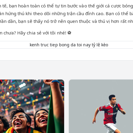
h tế, bạn hoàn toàn có thể tự tin bước vào thế giới cá cược bón
ần hứng thú khi theo dõi những trận cầu đỉnh cao. Bạn có thể b
Dần dần, bạn sẽ thấy nó trở nên quen thuộc và thú vị hơn rất nh
 chưa? Hãy chia sẻ với tôi nhé! ⚽️