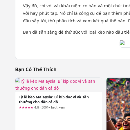
Vậy đó, chỉ với vài khái niệm cơ bản và một chút tin
vời hay phức tạp. Nó chỉ là công cụ để bạn thêm ph
đấu sắp tới, thử phân tích và xem kết quả thế nào. 
Bạn đã sẵn sàng để thử sức với loại kèo nào đầu tiên
Bạn Có Thể Thích
Tỷ lệ kèo Malaysia: Bí kíp đọc vị và săn
thưởng cho dân cá độ
★★★★★
4.8 · 3001+ lượt xem