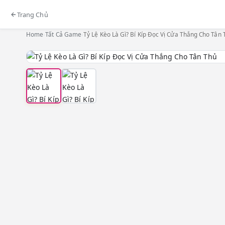
Trang Chủ
Home
›
Tất Cả Game
›
Tỷ Lệ Kèo Là Gì? Bí Kíp Đọc Vị Cửa Thắng Cho Tân 