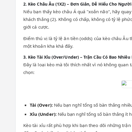
2. Kèo Châu Âu (1X2) – Đơn Giản, Dễ Hiểu Cho Ngườ
Nếu bạn thấy kèo châu Á quá "xoắn não", hãy quay v
khách thắng (2). Không có chấp, không có tỷ lệ phức
giới cá cược.
Điểm thú vị là tỷ lệ ăn tiền (odds) của kèo châu Âu
một khoản kha khá đấy.
3. Kèo Tài Xỉu (Over/Under) – Trận Cầu Có Bao Nhiêu
Đây là loại kèo mà tôi thích nhất vì nó không quan 
chọn:
Tài (Over):
Nếu bạn nghĩ tổng số bàn thắng nhiều h
Xỉu (Under):
Nếu bạn nghĩ tổng số bàn thắng ít hơ
Kèo tài xỉu rất phù hợp khi bạn theo dõi những tr