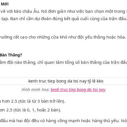
i Mới
ề với kèo châu Âu. Nó đơn giản như việc bạn chọn một trong ba
 tạp. Bạn chỉ cần dự đoán đúng kết quả cuối cùng của trận đấu.
 thường rất cao cho những cửa khó như đội yếu thắng hoặc hòa. N
 Bàn Thắng?
tâm đội nào thắng, chỉ quan tâm tổng số bàn thắng của trận đấu
Hình minh hoạ:
kenh truc tiep bong da toi nay
ơn 2.5 (tức là từ 3 bàn trở lên).
n 2.5 (tức là 0, 1, hoặc 2 bàn).
ận đấu mà hai đội đều có hàng công mạnh hoặc hàng thủ yếu. N