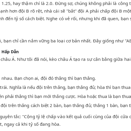
 1.25, hay thậm chí là 2.0. Đừng sợ, chúng không phải là công 
nh hơn đội B rõ rệt, nhà cái sẽ "bắt" đội A phải chấp đội B một t
 đến tỷ số cách biệt. Nghe có vẻ rối, nhưng khi đã quen, bạn sẽ
, bạn chỉ cần nắm vững ba loại cơ bản nhất. Đây giống như "ABC
ỳ Hấp Dẫn
châu Á. Như tôi đã nói, kèo châu Á tạo ra sự cân bằng giữa ha
nhau. Bạn chọn ai, đội đó thắng thì bạn thắng.
rái. Nghĩa là nếu đội trên thắng, bạn thắng đủ; hòa thì bạn thua 
rên phải thắng thì bạn mới thắng cược. Hòa hoặc thua là bạn thua
 đội trên thắng cách biệt 2 bàn, bạn thắng đủ; thắng 1 bàn, bạn t
uyên tắc: "Cộng tỷ lệ chấp vào kết quả cuối cùng của đội cửa dư
, ngay cả khi tỷ số đang hòa.