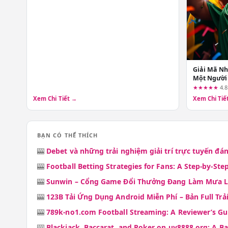
Giải Mã Nh
Một Người
★★★★★
4.8
Xem Chi Tiết →
Xem Chi Tiế
BẠN CÓ THỂ THÍCH
🎰
Debet và những trải nghiệm giải trí trực tuyến đá
🎰
Football Betting Strategies for Fans: A Step-by-St
🎰
Sunwin – Cổng Game Đổi Thưởng Đang Làm Mưa Là
🎰
123B Tải Ứng Dụng Android Miễn Phí – Bản Full T
🎰
789k-no1.com Football Streaming: A Reviewer’s Gui
🎰
Blackjack, Baccarat, and Poker on uy8888.org: A B