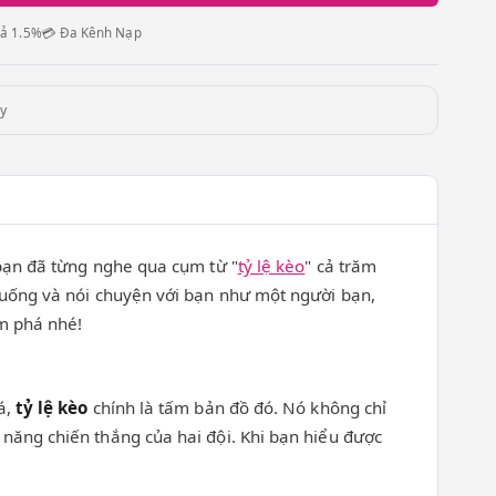
rả 1.5%
💳 Đa Kênh Nạp
y
bạn đã từng nghe qua cụm từ "
tỷ lệ kèo
" cả trăm
xuống và nói chuyện với bạn như một người bạn,
ám phá nhé!
á,
tỷ lệ kèo
chính là tấm bản đồ đó. Nó không chỉ
năng chiến thắng của hai đội. Khi bạn hiểu được