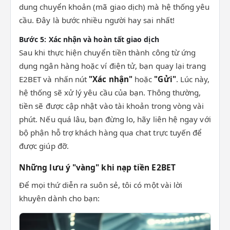
dung chuyển khoản (mã giao dịch) mà hệ thống yêu
cầu. Đây là bước nhiều người hay sai nhất!
Bước 5: Xác nhận và hoàn tất giao dịch
Sau khi thực hiện chuyển tiền thành công từ ứng
dụng ngân hàng hoặc ví điện tử, bạn quay lại trang
E2BET và nhấn nút
"Xác nhận"
hoặc
"Gửi"
. Lúc này,
hệ thống sẽ xử lý yêu cầu của bạn. Thông thường,
tiền sẽ được cập nhật vào tài khoản trong vòng vài
phút. Nếu quá lâu, bạn đừng lo, hãy liên hệ ngay với
bộ phận hỗ trợ khách hàng qua chat trực tuyến để
được giúp đỡ.
Những lưu ý "vàng" khi nạp tiền E2BET
Để mọi thứ diễn ra suôn sẻ, tôi có một vài lời
khuyên dành cho bạn: