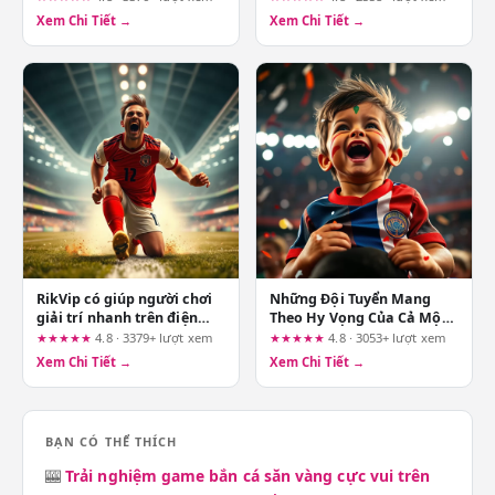
Xem Chi Tiết →
Xem Chi Tiết →
RikVip có giúp người chơi
Những Đội Tuyển Mang
giải trí nhanh trên điện
Theo Hy Vọng Của Cả Một
thoại?
Dân Tộc
★★★★★
4.8 · 3379+ lượt xem
★★★★★
4.8 · 3053+ lượt xem
Xem Chi Tiết →
Xem Chi Tiết →
BẠN CÓ THỂ THÍCH
🎰
Trải nghiệm game bắn cá săn vàng cực vui trên