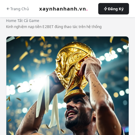
xaynhanhanh.vn
.
Trang Chủ
Đăng Ký
Home
›
Tất Cả Game
›
Kinh nghiệm nạp tiền E2BET đúng thao tác trên hệ thống