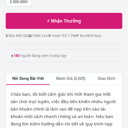
2.000.000₫
⚡ Nhận Thưởng
🔒 Bảo Mật SSL
🎰 Odds Cao
🔄 Hoàn Trả 1.5%
💳 Đa Kênh Nạp
🔥
185
người đang xem trang này
Nội Dung Bài Viết
Đánh Giá (2,625)
Giao Dịch
Chào bạn, tôi biết cảm giác khi mới tham gia một
sân chơi trực tuyến, việc đầu tiên khiến nhiều người
băn khoăn chính là làm sao để nạp tiền vào tài
khoản một cách nhanh chóng và an toàn. Nếu bạn
đang tìm kiếm hướng dẫn chi tiết về quy trình nạp