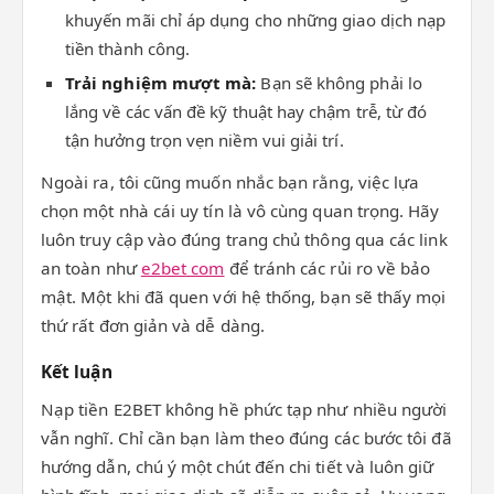
khuyến mãi chỉ áp dụng cho những giao dịch nạp
tiền thành công.
Trải nghiệm mượt mà:
Bạn sẽ không phải lo
lắng về các vấn đề kỹ thuật hay chậm trễ, từ đó
tận hưởng trọn vẹn niềm vui giải trí.
Ngoài ra, tôi cũng muốn nhắc bạn rằng, việc lựa
chọn một nhà cái uy tín là vô cùng quan trọng. Hãy
luôn truy cập vào đúng trang chủ thông qua các link
an toàn như
e2bet com
để tránh các rủi ro về bảo
mật. Một khi đã quen với hệ thống, bạn sẽ thấy mọi
thứ rất đơn giản và dễ dàng.
Kết luận
Nạp tiền E2BET không hề phức tạp như nhiều người
vẫn nghĩ. Chỉ cần bạn làm theo đúng các bước tôi đã
hướng dẫn, chú ý một chút đến chi tiết và luôn giữ