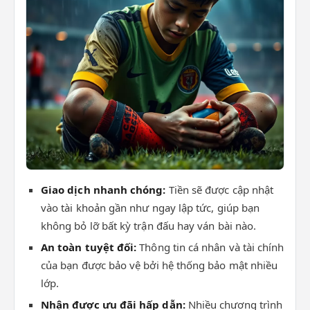
Giao dịch nhanh chóng:
Tiền sẽ được cập nhật
vào tài khoản gần như ngay lập tức, giúp bạn
không bỏ lỡ bất kỳ trận đấu hay ván bài nào.
An toàn tuyệt đối:
Thông tin cá nhân và tài chính
của bạn được bảo vệ bởi hệ thống bảo mật nhiều
lớp.
Nhận được ưu đãi hấp dẫn:
Nhiều chương trình