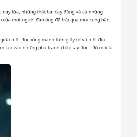
u nảy lửa, những thất bại cay đắng và cả những
nh của một người đàn ông đã trải qua mọi cung bậc
h giữa một đội bóng mạnh trên giấy tờ và một đội
m lao vào những pha tranh chấp tay đôi – đó mới là