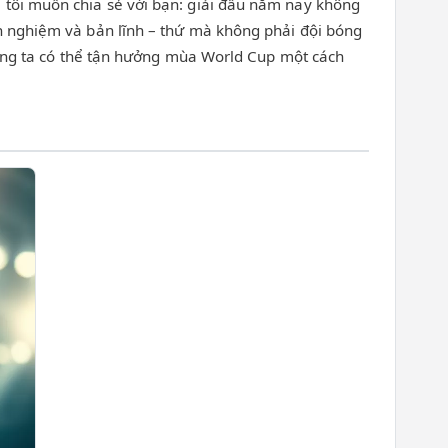
 tôi muốn chia sẻ với bạn: giải đấu năm nay không
h nghiệm và bản lĩnh – thứ mà không phải đội bóng
húng ta có thể tận hưởng mùa World Cup một cách