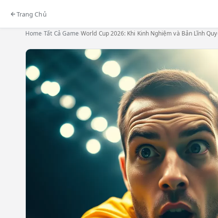
Trang Chủ
Home
›
Tất Cả Game
›
World Cup 2026: Khi Kinh Nghiệm và Bản Lĩnh Quy