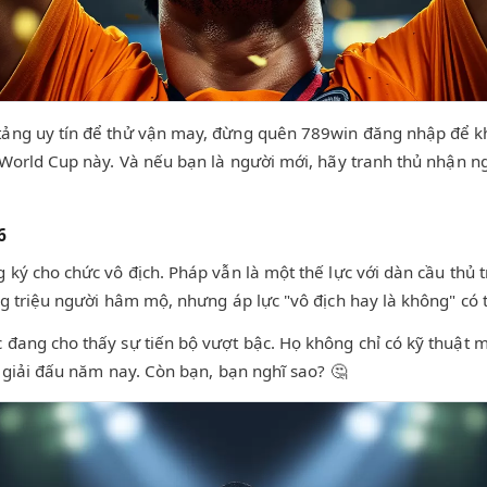
ảng uy tín để thử vận may, đừng quên 789win đăng nhập để khá
 World Cup này. Và nếu bạn là người mới, hãy tranh thủ nhận 
6
ký cho chức vô địch. Pháp vẫn là một thế lực với dàn cầu thủ t
g triệu người hâm mộ, nhưng áp lực "vô địch hay là không" có t
đang cho thấy sự tiến bộ vượt bậc. Họ không chỉ có kỹ thuật mà
i giải đấu năm nay. Còn bạn, bạn nghĩ sao? 🤔