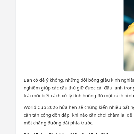
Bạn có để ý không, những đội bóng giàu kinh nghiệm
nghiệm giúp các cầu thủ giữ được cái đầu lạnh tron
trải mới biết cách xử lý tình huống đó một cách bình
World Cup 2026 hứa hẹn sẽ chứng kiến nhiều bất ngờ
cần tấn công dồn dập, khi nào cần chơi chậm lại đ
một chặng đường dài phía trước.