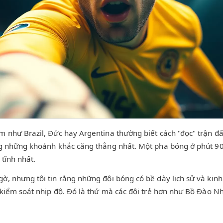
 như Brazil, Đức hay Argentina thường biết cách "đọc" trận đấ
g những khoảnh khắc căng thẳng nhất. Một pha bóng ở phút 90+
 tĩnh nhất.
, nhưng tôi tin rằng những đội bóng có bề dày lịch sử và kinh
ể kiểm soát nhịp độ. Đó là thứ mà các đội trẻ hơn như Bồ Đào 