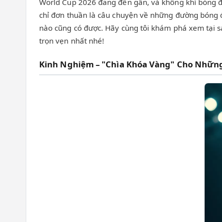
World Cup 2026 đang đến gần, và không khí bóng đá
chỉ đơn thuần là câu chuyện về những đường bóng đ
nào cũng có được. Hãy cùng tôi khám phá xem tại sa
trọn vẹn nhất nhé!
Kinh Nghiệm – "Chìa Khóa Vàng" Cho Những