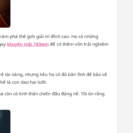
m phá thế giới giải trí đỉnh cao. Họ có những
ngay
khuyến mãi 789win
để có thêm vốn trải nghiệm
rẻ tài năng, nhưng liệu họ có đủ bản lĩnh để bảo vệ
hể là con dao hai lưỡi.
 còn có tinh thần chiến đấu đáng nể. Tôi tin rằng