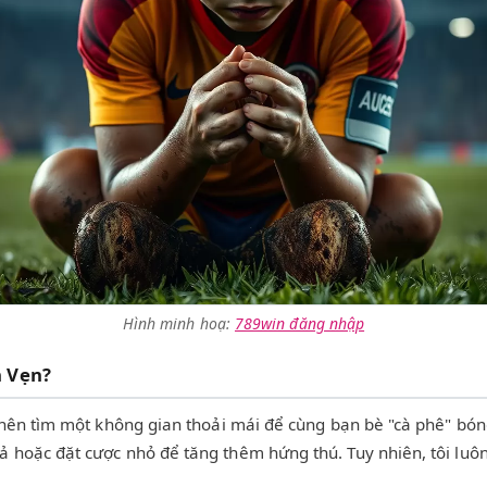
Hình minh hoạ:
789win đăng nhập
n Vẹn?
ng nên tìm một không gian thoải mái để cùng bạn bè "cà phê" b
 hoặc đặt cược nhỏ để tăng thêm hứng thú. Tuy nhiên, tôi luô