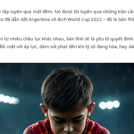
y tập luyện qua một đêm. Nó được tôi luyện qua những trận cầ
si đã dẫn dắt Argentina vô địch World Cup 2022 – đó là bản lĩ
n từ nhiều châu lục khác nhau, bản lĩnh sẽ là yếu tố quyết địn
i mặt với áp lực, dám sút phạt đền khi tỷ số đang hòa, hay dá