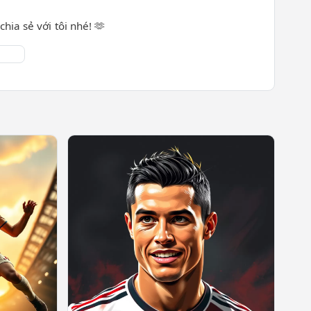
ia sẻ với tôi nhé! 🫶