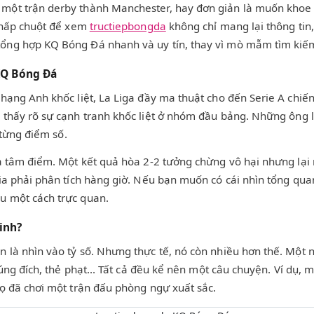
một trận derby thành Manchester, hay đơn giản là muốn khoe 
 nhấp chuột để xem
tructiepbongda
không chỉ mang lại thông tin, 
ổng hợp KQ Bóng Đá nhanh và uy tín, thay vì mò mẫm tìm kiếm
KQ Bóng Đá
hạng Anh khốc liệt, La Liga đầy ma thuật cho đến Serie A chiến
i thấy rõ sự cạnh tranh khốc liệt ở nhóm đầu bảng. Những ông l
 từng điểm số.
à tâm điểm. Một kết quả hòa 2-2 tưởng chừng vô hại nhưng lại 
ia phải phân tích hàng giờ. Nếu bạn muốn có cái nhìn tổng qua
u một cách trực quan.
inh?
 là nhìn vào tỷ số. Nhưng thực tế, nó còn nhiều hơn thế. Một
rúng đích, thẻ phạt... Tất cả đều kể nên một câu chuyện. Ví dụ
ọ đã chơi một trận đấu phòng ngự xuất sắc.