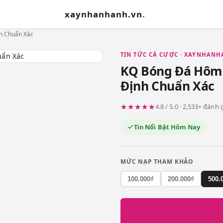
xaynhanhanh.vn
.
h Chuẩn Xác
TIN TỨC CÁ CƯỢC · XAYNHANH
KQ Bóng Đá Hôm 
Định Chuẩn Xác
★★★★★
4.8 / 5.0 · 2,533+ đánh
Tin Nổi Bật Hôm Nay
MỨC NẠP THAM KHẢO
100.000₫
200.000₫
500.